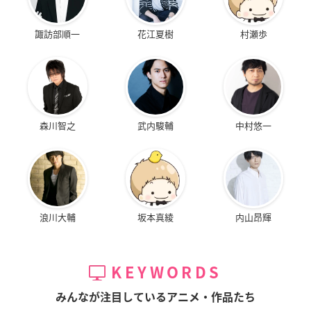
諏訪部順一
花江夏樹
村瀬歩
森川智之
武内駿輔
中村悠一
浪川大輔
坂本真綾
内山昂輝
KEYWORDS
みんなが注目しているアニメ・作品たち