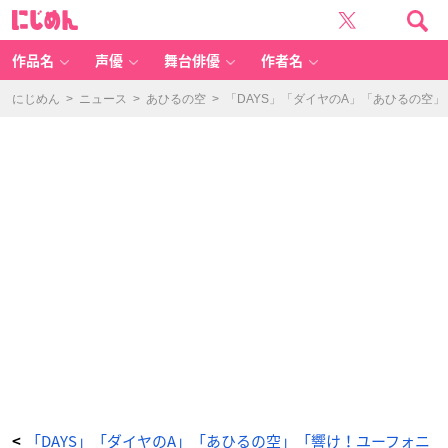
「動
に
け
じ
キ
め
ミ
ん
の
物
作品名
声優
舞台俳優
作者名
語。
こ
れ
か
にじめん
>
ニュース
>
あひるの空
>
「DAYS」「ダイヤのA」「あひるの空
ら
新
た
な
物
語
を
歩
む
君
た
ち
へ。」
あ
ひ
る
の
空
-
ア
ニ
メ
情
報
サ
イ
ト
に
じ
め
ん
「DAYS」「ダイヤのA」「あひるの空」「響け！ユーフォニ
<