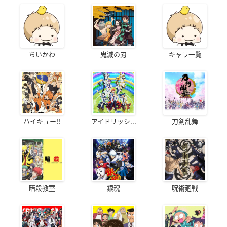
ちいかわ
鬼滅の刃
キャラ一覧
ハイキュー!!
アイドリッシ...
刀剣乱舞
暗殺教室
銀魂
呪術廻戦