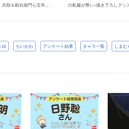
兵助＆勘右衛門ら五年...
の私服が尊い♪描き下ろしグッズ.
まゆ
ちいかわ
アンケート結果
キャラ一覧
しまむ