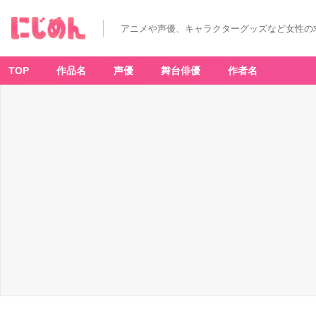
「ダ
イ
ヤ
アニメや声優、キャラクターグッズなど女性の
の
A」
-
ア
ニ
TOP
作品名
声優
舞台俳優
作者名
メ
情
報
サ
イ
ト
に
じ
め
ん