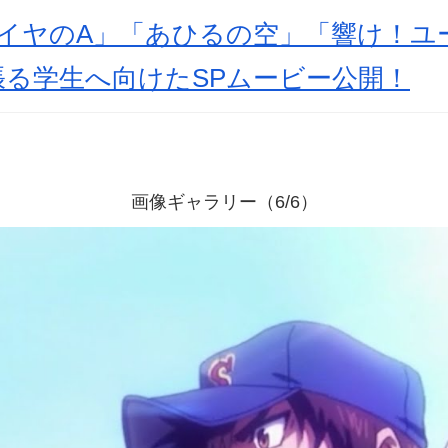
ダイヤのA」「あひるの空」「響け！ユ
張る学生へ向けたSPムービー公開！
画像ギャラリー（6/6）