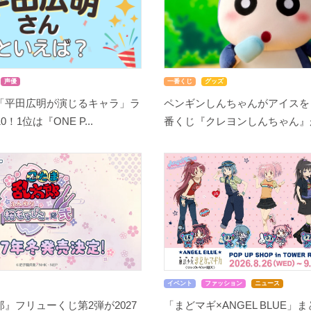
声優
一番くじ
グッズ
「平田広明が演じるキャラ」ラ
ペンギンしんちゃんがアイスを
！1位は『ONE P...
番くじ『クレヨンしんちゃん』が8
イベント
ファッション
ニュース
』フリューくじ第2弾が2027
「まどマギ×ANGEL BLUE」