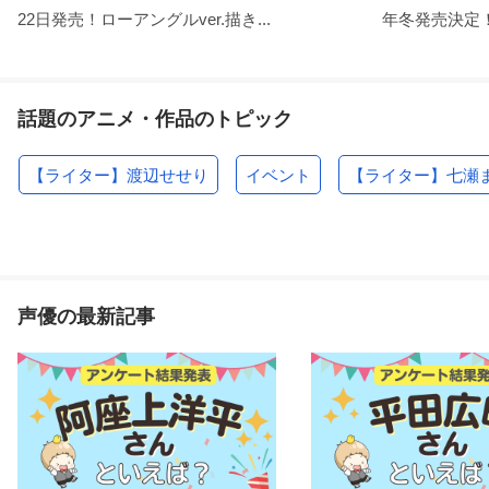
22日発売！ローアングルver.描き...
年冬発売決定！
話題のアニメ・作品のトピック
【ライター】渡辺せせり
イベント
【ライター】七瀬
声優の最新記事