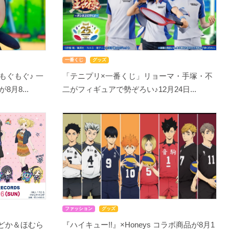
一番くじ
グッズ
もぐもぐ♪ 一
「テニプリ×一番くじ」リョーマ・手塚・不
月8...
二がフィギュアで勢ぞろい♪12月24日...
ファッション
グッズ
まどか＆ほむら
『ハイキュー!!』×Honeys コラボ商品が8月1