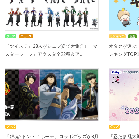
フェア
ニュース
ランキング
話題
『ツイステ』23人がシェフ姿で大集合♪ 「マ
オタクが選ぶ
スターシェフ」アクスタ全22種＆ア...
ンキングTOP10
グッズ
グッズ
「銀魂×ドン・キホーテ」コラボグッズが8月
『忍たま乱太郎