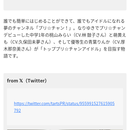
誰でも簡単にはじめることができて、誰でもアイドルになれる
夢のチャンネル「プリ☆チャン！」。なりゆきでプリ☆チャン
デビューした中学1年の桃山みらい（CV.林 鼓子さん）と萌黄え
も（CV.久保田未夢さん）、そして優等生の青葉りんか（CV.厚
木那奈美さん）が「トッププリ☆チャンアイドル」を目指す物
語です。
https://twitter.com/tartsPR/status/955991527615905
792