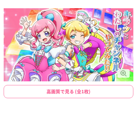
高画質で見る (全1枚)