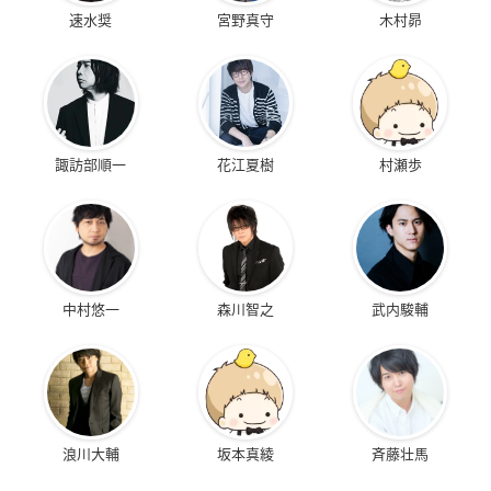
速水奨
宮野真守
木村昴
諏訪部順一
花江夏樹
村瀬歩
中村悠一
森川智之
武内駿輔
浪川大輔
坂本真綾
斉藤壮馬