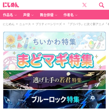
に
じ
め
ん
作品名
声優
舞台俳優
作者名
にじめん
>
ニュース
>
プリティーシリーズ
> 『プリパラ』に次ぐ新アニメ『