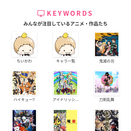
KEYWORDS
みんなが注目しているアニメ・作品たち
ちいかわ
キャラ一覧
鬼滅の刃
ハイキュー!!
アイドリッシ...
刀剣乱舞