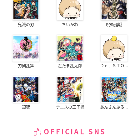
鬼滅の刃
ちいかわ
呪術廻戦
刀剣乱舞
忍たま乱太郎
Ｄｒ．ＳＴＯ...
銀魂
テニスの王子様
あんさんぶる...
OFFICIAL SNS