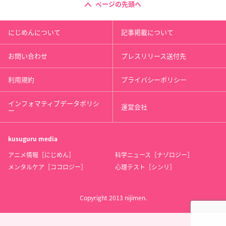
ページの先頭へ
にじめんについて
記事掲載について
お問い合わせ
プレスリリース送付先
利用規約
プライバシーポリシー
インフォマティブデータポリシ
運営会社
ー
kusuguru
media
アニメ情報［にじめん］
科学ニュース［ナゾロジー］
メンタルケア［ココロジー］
心理テスト［シンリ］
Copyright 2013 nijimen.