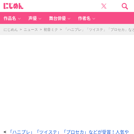
「デ
に
ィ
じ
ズ
め
ニ
ん
ー
ツ
作品名
声優
舞台俳優
作者名
イ
ス
テ
ッ
にじめん
>
ニュース
>
初音ミク
>
「ハニプレ」「ツイステ」「プロセカ」などが受
ド
ワ
ン
ダ
ー
ラ
ン
ド」
-
ア
ニ
メ
情
報
サ
イ
ト
に
じ
め
ん
「ハニプレ」「ツイステ」「プロセカ」などが受賞！人気や
<