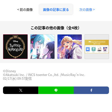
< 前の画像
次の画像 >
画像の記事に戻る
この記事の他の画像（全4枚）
©︎Disney
©Akatsuki Inc. / INCS toenter Co.,ltd. /MusicRay’n Inc.
02/17(水) 09:57配信