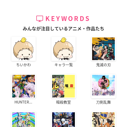
KEYWORDS
みんなが注目しているアニメ・作品たち
ちいかわ
キャラ一覧
鬼滅の刃
HUNTER...
暗殺教室
刀剣乱舞