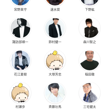
宮野真守
速水奨
下野紘
諏訪部順一
鈴村健一
森川智之
花江夏樹
大塚芳忠
稲田徹
村瀬歩
斉藤壮馬
三宅健太