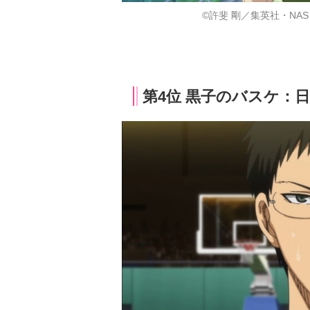
©許斐 剛／集英社・NAS
第4位 黒子のバスケ：日