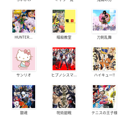
HUNTER...
暗殺教室
刀剣乱舞
サンリオ
ヒプノシスマ...
ハイキュー!!
銀魂
呪術廻戦
テニスの王子様