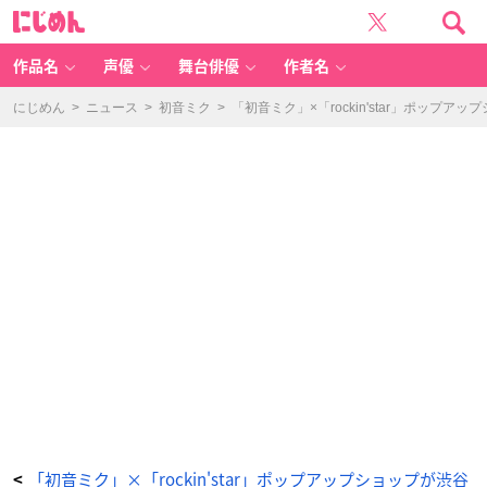
イ
に
ベ
じ
ン
め
ト
ん
限
定
作品名
声優
舞台俳優
作者名
B
O
X
購
にじめん
>
ニュース
>
初音ミク
>
「初音ミク」×「rockin'star」ポップ
入
特
典
「r
o
c
ki
n's
ta
r
コ
ラ
ボ
描
き
下
ろ
し
イ
ラ
ス
ト
Ar
t
b
y
博
ト
レ
ー
デ
ィ
ン
グ
「初音ミク」×「rockin'star」ポップアップショップが渋谷
<
ア