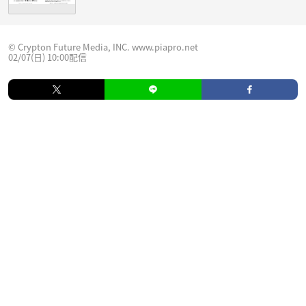
© Crypton Future Media, INC. www.piapro.net
02/07(日) 10:00配信