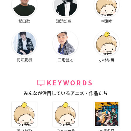
稲田徹
諏訪部順一
村瀬歩
花江夏樹
三宅健太
小林沙苗
KEYWORDS
みんなが注目しているアニメ・作品たち
ちいかわ
キャラ一覧
鬼滅の刃