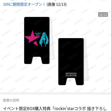
ク
109に期間限定オープン！
(画像 12/13)
リ
ル
立
て
看
12/13
板
風
メ
モ
ス
タ
ン
ド
（全
1
2
種）
」
-
ア
ニ
メ
情
報
サ
イ
ト
に
じ
め
ん
画像の説明
イベント限定BOX購入特典「rockin'starコラボ 描き下ろし