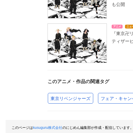
も公開
アニメ
ニュ
『東京卍リ
ティザービ
このアニメ・作品の関連タグ
東京リベンジャーズ
フェア・キャン
このページは
kusuguru株式会社
のにじめん編集部が作成・配信しています