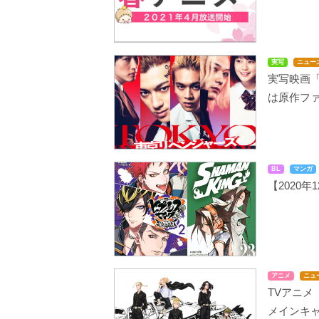
実写
ニュー
実写映画
は原作フ
BL
マンガ
【2020
アニメ
ニュ
TVアニ
メインキ