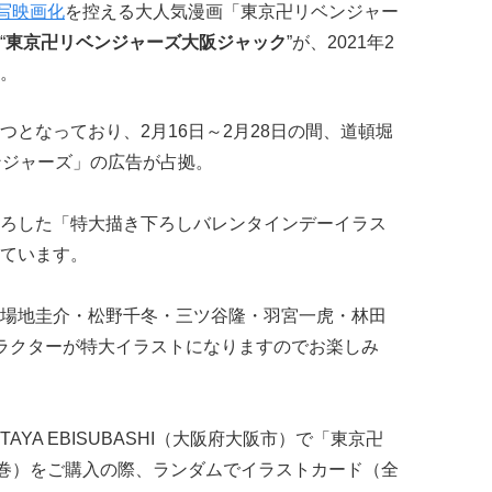
写映画化
を控える大人気漫画「東京卍リベンジャー
“
東京卍リベンジャーズ大阪ジャック
”が、2021年2
。
となっており、2月16日～2月28日の間、道頓堀
ンジャーズ」の広告が占拠。
ろした「特大描き下ろしバレンタインデーイラス
ています。
場地圭介・松野千冬・三ツ谷隆・羽宮一虎・林田
ラクターが特大イラストになりますのでお楽しみ
TAYA EBISUBASHI（大阪府大阪市）で「東京卍
1巻）をご購入の際、ランダムでイラストカード（全