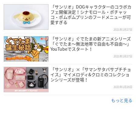
▼購入はこちら
「サンリオ」DOGキャラクターのコラボカ
atmos pink
フェ開催決定！シナモロール・ポチャッ
コ・ポムポムプリンのフードメニューが可
愛すぎる
2021年1月27日
「サンリオ」ぐでたまの新アニメシリーズ
「ぐでたま～無法地帯で自由も不自由～」
YouTubeでスタート！
2021年1月27日
「サンリオ」×「サマンサタバサプチチョ
イス」マイメロディ&クロミのコレクショ
ンシリーズが登場！
2021年1月26日
もっと見る