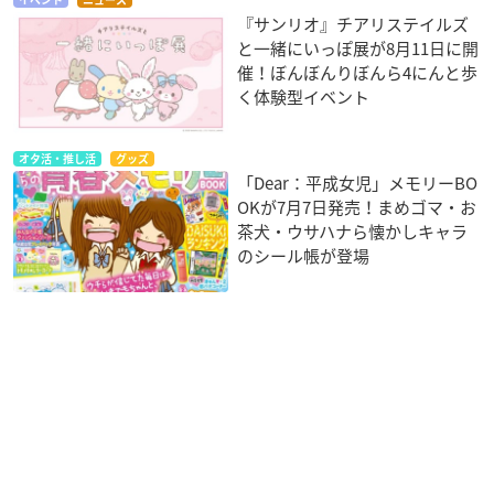
イベント
ニュース
『サンリオ』チアリステイルズ
と一緒にいっぽ展が8月11日に開
催！ぼんぼんりぼんら4にんと歩
く体験型イベント
オタ活・推し活
グッズ
「Dear：平成女児」メモリーBO
OKが7月7日発売！まめゴマ・お
茶犬・ウサハナら懐かしキャラ
のシール帳が登場