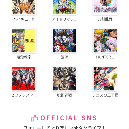
ハイキュー!!
アイドリッシ...
刀剣乱舞
暗殺教室
銀魂
HUNTER...
ヒプノシスマ...
呪術廻戦
テニスの王子様
OFFICIAL SNS
フォローしてより楽しいオタクライフ！