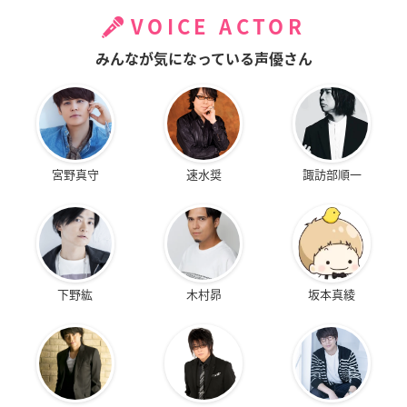
VOICE ACTOR
みんなが気になっている声優さん
宮野真守
速水奨
諏訪部順一
下野紘
木村昴
坂本真綾