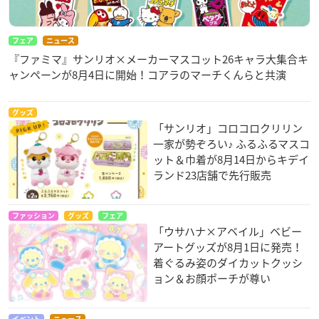
フェア
ニュース
『ファミマ』サンリオ×メーカーマスコット26キャラ大集合キ
ャンペーンが8月4日に開始！コアラのマーチくんらと共演
グッズ
「サンリオ」コロコロクリリン
一家が勢ぞろい♪ ふるふるマスコ
ット＆巾着が8月14日からキデイ
ランド23店舗で先行販売
ファッション
グッズ
フェア
「ウサハナ×アベイル」ベビー
アートグッズが8月1日に発売！
着ぐるみ姿のダイカットクッシ
ョン＆お顔ポーチが尊い