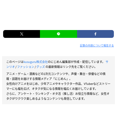
記事の内容について報告する
このページは
kusuguru株式会社
のにじめん編集部が作成・配信しています。
サ
ンリオ
/
ファッション
/
グッズ
の最新情報はリンク先をご覧ください。
アニメ・ゲーム・漫画などの2次元コンテンツや、声優・舞台・俳優などの情
報・話題をお届けする情報メディア「にじめん」。
女性向けアニメをはじめ、少年アニメやキャラクター作品、VTuberなどストリー
マーにも幅を広げ、オタクが気になる情報を幅広くお届けしています。
さらに、アンケート・ランキング・オタ活（推し活）お役立ち情報など、女性オ
タクがワクワク楽しめるようなコンテンツも発信しています。