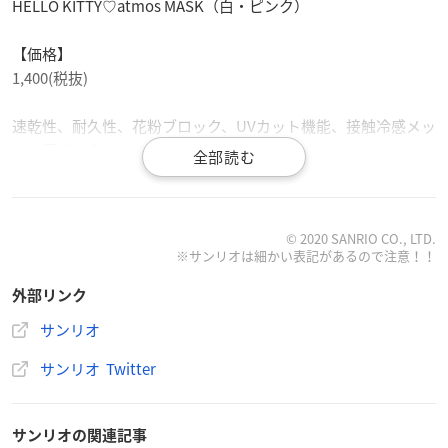
HELLO KITTY♡atmos MASK（白・ピンク）
【価格】
1,400(税抜)
速乾性、耐久性、花粉ブロック、UVカット機能、接触冷感メッ
シュ裏地つき4wayストレッチマスク。
・繰り返し洗って使う事ができ機能性、耐久性に優れた水着素
材を使用。
・洗濯後の乾きが早くシワになりにくい。
© 2020 SANRIO CO., LTD.
・4方向に伸びる伸縮性に優れた柔らかい素材で長時間使用の
※サンリオは細かい表記があるので注意！！
ストレスを軽減できます。
・裏地には、すばやい吸水拡散・速乾機能、ソフトな風合い、
外部リンク
接触冷感に優れた3D FUNCTIONAL FIBER［DDD］を使用。
サンリオ
・MADE IN JAPAN
・FREEサイズ※男女兼用ですが従来のマスクより一回り小さ
サンリオ Twitter
めとなっております。(丈15cm / 幅16cm 《耳掛け部分を除
く》)
サンリオの関連記事