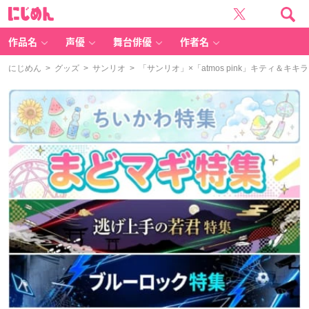
に
じ
め
ん
作品名
声優
舞台俳優
作者名
にじめん
>
グッズ
>
サンリオ
> 「サンリオ」×「atmos pink」キティ＆