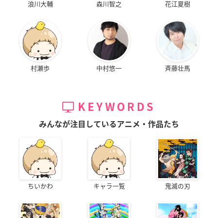
浪川大輔
森川智之
花江夏樹
村瀬歩
中村悠一
斉藤壮馬
KEYWORDS
みんなが注目しているアニメ・作品たち
ちいかわ
キャラ一覧
鬼滅の刃