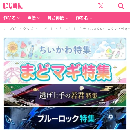
に
じ
め
ん
作品名
声優
舞台俳優
作者名
にじめん
>
グッズ
>
サンリオ
> 「サンリオ」キティちゃんの「スタンド付き