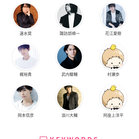
速水奨
諏訪部順一
花江夏樹
梶裕貴
武内駿輔
村瀬歩
岡本信彦
浪川大輔
阿座上洋平