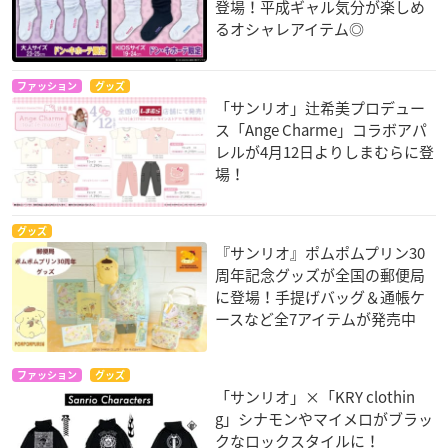
登場！平成ギャル気分が楽しめ
るオシャレアイテム◎
ファッション
グッズ
「サンリオ」辻希美プロデュー
ス「Ange Charme」コラボアパ
レルが4月12日よりしまむらに登
場！
グッズ
『サンリオ』ポムポムプリン30
周年記念グッズが全国の郵便局
に登場！手提げバッグ＆通帳ケ
ースなど全7アイテムが発売中
ファッション
グッズ
「サンリオ」×「KRY clothin
g」シナモンやマイメロがブラッ
クなロックスタイルに！