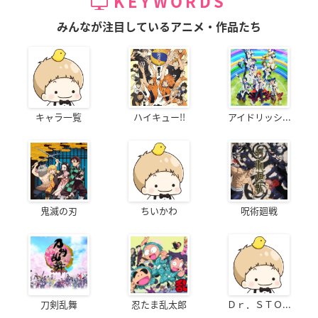
KEYWORDS
みんなが注目しているアニメ・作品たち
キャラ一覧
ハイキュー!!
アイドリッシ...
鬼滅の刃
ちいかわ
呪術廻戦
刀剣乱舞
忍たま乱太郎
Ｄｒ．ＳＴＯ...