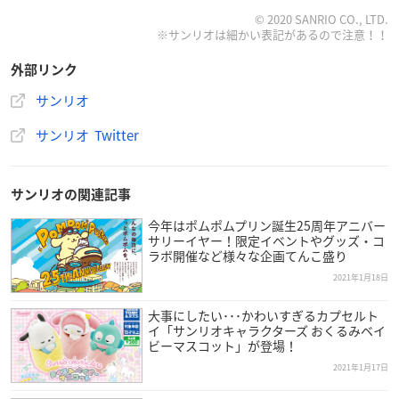
重量（約）：本体 510g、スタンド 150g
© 2020 SANRIO CO., LTD.
※サンリオは細かい表記があるので注意！！
風量：1.2〜1.5m³/分（100V）
コード長（約）：185cm
外部リンク
材質：ABS、PC
サンリオ
※専用ポーチには本体のみ収納可能です。スタンドは収納でき
ません。
サンリオ Twitter
※変換プラグアダプタは付属しておりません。
▼購入はこちら
サンリオの関連記事
楽天市場「お宝ワールド」
今年はポムポムプリン誕生25周年アニバー
サリーイヤー！限定イベントやグッズ・コ
ラボ開催など様々な企画てんこ盛り
2021年1月18日
ハローキティ 海外対応ストレートヘアアイロン
（専用ポーチ付き）
大事にしたい･･･かわいすぎるカプセルト
イ「サンリオキャラクターズ おくるみベイ
【価格】3,480円
ビーマスコット」が登場！
2021年1月17日
【仕様】
定格電圧：100-240V 50/60Hz