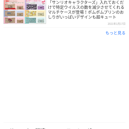
「サンリオキャラクターズ」入れておくだ
消費電力：40W
けで特定ウイルスの数を減少させてくれる
マルチケースが登場！ポムポムプリンのお
サイズ（約）：26.5cm×3cm×3.5cm
しりがいっぱいデザインも超キュート
重量（約）：270g
2021年1月17日
最高温度：200℃
もっと見る
コード長（約）：170cm
材質：本体 PET、アイロン板 セラミックコーティング
※専用ポーチの耐熱温度は150℃です。必ず本体を少し冷まし
てからポーチに収納してください。
※変換プラグアダプタは付属しておりません。
▼購入はこちら
楽天市場「お宝ワールド」