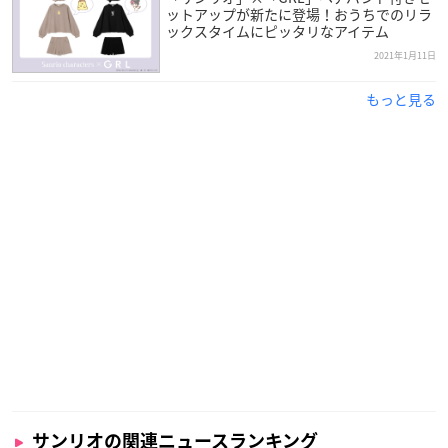
ターのベビーデザインマスコットをセット！パステルカラ
ットアップが新たに登場！おうちでのリラ
ックスタイムにピッタリなアイテム
ーがかわいくてインスタ映えもバッチリ☆お買い求めは全
2021年1月11日
国の
サンリオ
ショップでね♡
https://t.co/QaPD6K7cXs
pic.
twitter.com/epV2835GH1
もっと見る
— サンリオ (@sanrio_news)
January 14, 2021
サンリオの関連ニュースランキング