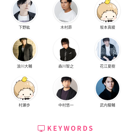
下野紘
木村昴
坂本真綾
浪川大輔
森川智之
花江夏樹
村瀬歩
中村悠一
武内駿輔
KEYWORDS