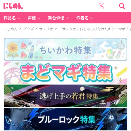
に
じ
め
ん
作品名
声優
舞台俳優
作者名
にじめん
>
グッズ
>
サンリオ
> 「サンリオ」おしゃぶり付けたキティやポチ