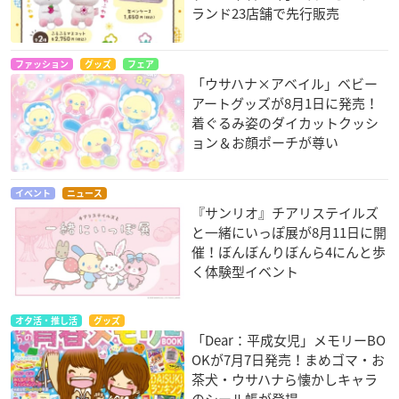
ランド23店舗で先行販売
ファッション
グッズ
フェア
「ウサハナ×アベイル」ベビー
アートグッズが8月1日に発売！
着ぐるみ姿のダイカットクッシ
ョン＆お顔ポーチが尊い
イベント
ニュース
『サンリオ』チアリステイルズ
と一緒にいっぽ展が8月11日に開
催！ぼんぼんりぼんら4にんと歩
く体験型イベント
オタ活・推し活
グッズ
「Dear：平成女児」メモリーBO
OKが7月7日発売！まめゴマ・お
茶犬・ウサハナら懐かしキャラ