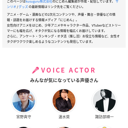
このページは
kusuguru株式会社
のにじめん編集部が作成・配信しています。
サ
ンリオ
/
グッズ
の最新情報はリンク先をご覧ください。
アニメ・ゲーム・漫画などの2次元コンテンツや、声優・舞台・俳優などの情
報・話題をお届けする情報メディア「にじめん」。
女性向けアニメをはじめ、少年アニメやキャラクター作品、VTuberなどストリー
マーにも幅を広げ、オタクが気になる情報を幅広くお届けしています。
さらに、アンケート・ランキング・オタ活（推し活）お役立ち情報など、女性オ
タクがワクワク楽しめるようなコンテンツも発信しています。
VOICE ACTOR
みんなが気になっている声優さん
宮野真守
速水奨
諏訪部順一