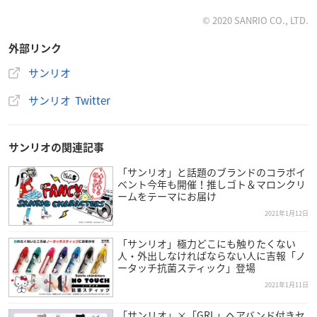
約6.3×6.3×11.3cm
© 2020 SANRIO CO., LTD.
【主な素材・原料】
外部リンク
ポリエステル、ABS樹脂
サンリオ
【詳細】
サンリオ Twitter
マスコットはとり出せます
ほ乳瓶は下部が開きます
ほ乳瓶に付いているボールチェーンはマスコットに付け替えら
サンリオの関連記事
れます
対象年齢6才以上
「サンリオ」と話題のブランドのコラボイ
ベント今年も開催！推しゴト＆マロンクリ
ームをテーマにお届け
▼購入はこちら
2021年1月12日
サンリオオンラインショップ
「サンリオ」極力どこにも触りたくない
人・外出しなければならない人に吉報「ノ
ータッチ抗菌スティック」登場
2021年1月11日
【ほ乳瓶入りマスコット】ほ乳瓶形のケースに12キャラク
「サンリオ」×「GRL」ヘアバンド付きセ