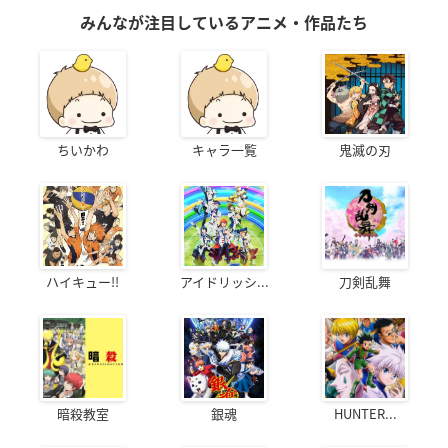
みんなが注目しているアニメ・作品たち
ちいかわ
キャラ一覧
鬼滅の刃
ハイキュー!!
アイドリッシ...
刀剣乱舞
暗殺教室
銀魂
HUNTER...