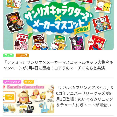
フェア
ニュース
『ファミマ』サンリオ×メーカーマスコット26キャラ大集合キ
ャンペーンが8月4日に開始！コアラのマーチくんらと共演
ファッション
グッズ
「ポムポムプリン×アベイル」3
0周年アニバーサリーグッズが8
月1日登場！ぬいぐるみリュック
＆チャーム付きトートが可愛い