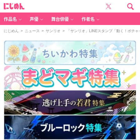
に
じ
め
ん
作品名
声優
舞台俳優
作者名
にじめん
>
ニュース
>
サンリオ
> 「サンリオ」LINEスタンプ「動く！ポチャ