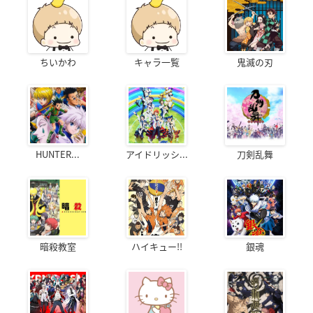
ちいかわ
キャラ一覧
鬼滅の刃
HUNTER...
アイドリッシ...
刀剣乱舞
暗殺教室
ハイキュー!!
銀魂