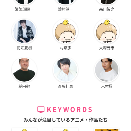
諏訪部順一
鈴村健一
森川智之
花江夏樹
村瀬歩
大塚芳忠
稲田徹
斉藤壮馬
木村昴
KEYWORDS
みんなが注目しているアニメ・作品たち