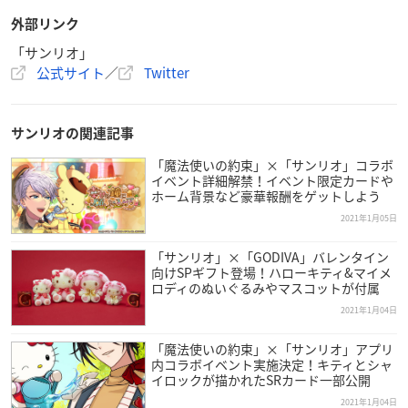
旺盛でおっちょこちょいなポチャッコが、ふんわりパステ
外部リンク
ルカラーのアニメーションスタンプになって登場♪ダウンロ
「サンリオ」
ードはコチラ→
https://t.co/NZ4bwVgEup
pic.twitter.com/
公式サイト
／
Twitter
nmwtuBBzAV
—
サンリオ
(@sanrio_news)
January 7, 2021
サンリオの関連記事
「魔法使いの約束」×「サンリオ」コラボ
イベント詳細解禁！イベント限定カードや
ホーム背景など豪華報酬をゲットしよう
2021年1月05日
「サンリオ」×「GODIVA」バレンタイン
向けSPギフト登場！ハローキティ&マイメ
ロディのぬいぐるみやマスコットが付属
2021年1月04日
「魔法使いの約束」×「サンリオ」アプリ
内コラボイベント実施決定！キティとシャ
イロックが描かれたSRカード一部公開
2021年1月04日