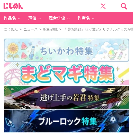
に
じ
め
ん
作品名
声優
舞台俳優
作者名
にじめん
>
ニュース
>
呪術廻戦
> 「呪術廻戦」セガ限定オリジナルグッズが