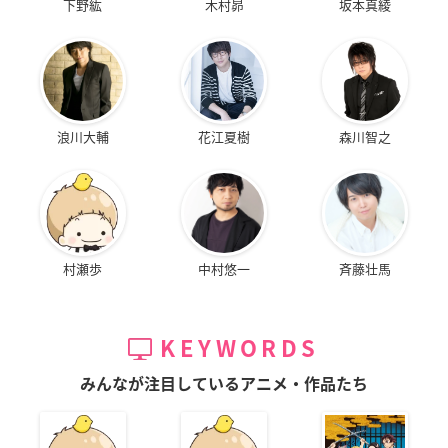
下野紘
木村昴
坂本真綾
浪川大輔
花江夏樹
森川智之
村瀬歩
中村悠一
斉藤壮馬
KEYWORDS
みんなが注目しているアニメ・作品たち