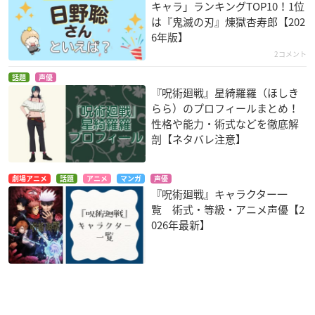
キャラ」ランキングTOP10！1位
は『鬼滅の刃』煉󠄁獄杏寿郎【202
6年版】
2コメント
話題
声優
『呪術廻戦』星綺羅羅（ほしき
らら）のプロフィールまとめ！
性格や能力・術式などを徹底解
剖【ネタバレ注意】
劇場アニメ
話題
アニメ
マンガ
声優
『呪術廻戦』キャラクター一
覧 術式・等級・アニメ声優【2
026年最新】