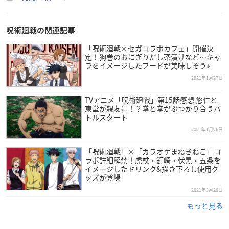
呪術廻戦の関連記事
「呪術廻戦×セガコラボカフェ」開催決
定！狗巻のおにぎりだし茶漬けなど…キャ
ラをイメージしたフードが美味しそう♪
2021年1月27日
TVアニメ「呪術廻戦」第15話感想 悠仁と
東堂が親友に！？拳と拳がぶつかり合うバ
トルスタート
2021年1月26日
「呪術廻戦」×「カラオケまねきねこ」コ
ラボ詳細解禁！虎杖・釘崎・伏黒・五条を
イメージしたドリンク&描き下ろし使用グ
ッズが登場
2021年3月26日
もっと見る