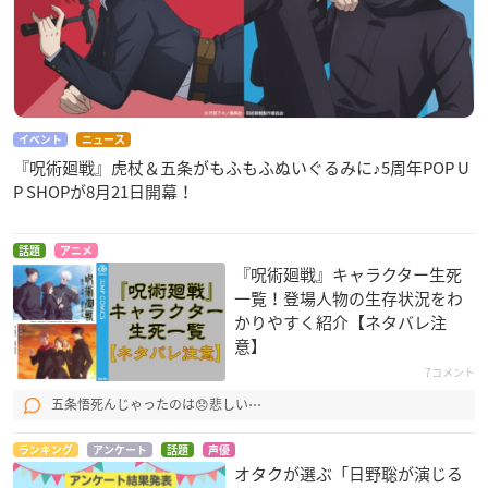
イベント
ニュース
『呪術廻戦』虎杖＆五条がもふもふぬいぐるみに♪5周年POP U
P SHOPが8月21日開幕！
話題
アニメ
『呪術廻戦』キャラクター生死
一覧！登場人物の生存状況をわ
かりやすく紹介【ネタバレ注
意】
7コメント
五条悟死んじゃったのは😞悲しい⋯
ランキング
アンケート
話題
声優
オタクが選ぶ「日野聡が演じる