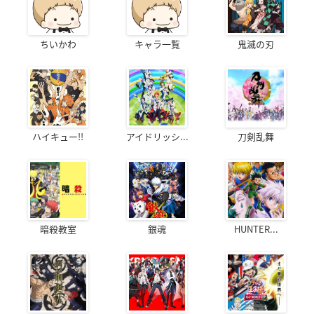
ちいかわ
キャラ一覧
鬼滅の刃
ハイキュー!!
アイドリッシ...
刀剣乱舞
暗殺教室
銀魂
HUNTER...