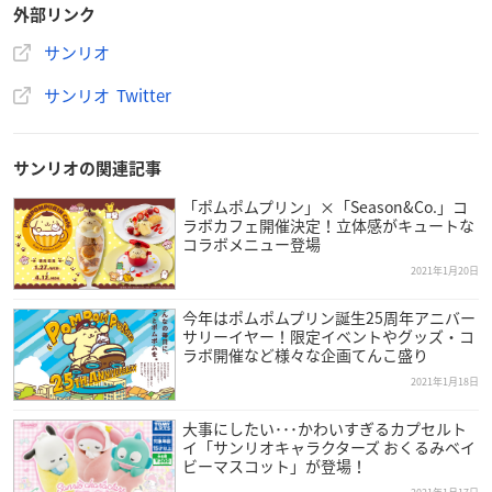
外部リンク
1/22（金）～全国のミニストップ限定で冬の装いがかわい
い「スノーマンカップ付きスイーツ」を発売！シナモンは
サンリオ
ソーダ&ホイップ、マイメロディはいちご&ホイップのスイ
サンリオ Twitter
ーツだよ♪なくなり次第終了☆
https://t.co/vFzOQG4qna
pi
c.twitter.com/7kBzK3zVav
—
サンリオ
(@sanrio_news)
January 21, 2021
サンリオの関連記事
「ポムポムプリン」×「Season&Co.」コ
ラボカフェ開催決定！立体感がキュートな
コラボメニュー登場
2021年1月20日
今年はポムポムプリン誕生25周年アニバー
サリーイヤー！限定イベントやグッズ・コ
ラボ開催など様々な企画てんこ盛り
2021年1月18日
大事にしたい･･･かわいすぎるカプセルト
イ「サンリオキャラクターズ おくるみベイ
ビーマスコット」が登場！