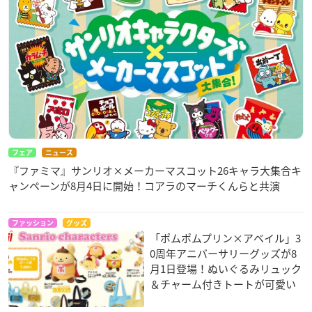
フェア
ニュース
『ファミマ』サンリオ×メーカーマスコット26キャラ大集合キ
ャンペーンが8月4日に開始！コアラのマーチくんらと共演
ファッション
グッズ
「ポムポムプリン×アベイル」3
0周年アニバーサリーグッズが8
月1日登場！ぬいぐるみリュック
＆チャーム付きトートが可愛い