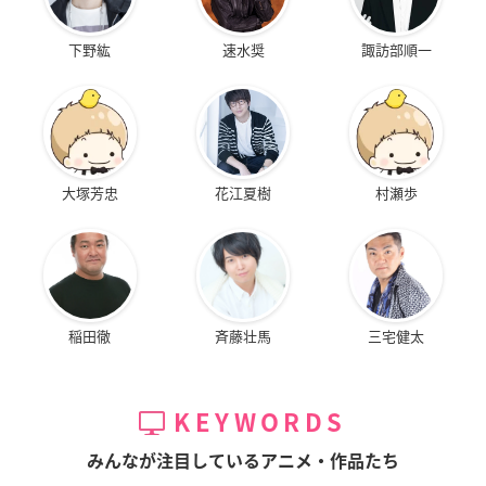
下野紘
速水奨
諏訪部順一
大塚芳忠
花江夏樹
村瀬歩
稲田徹
斉藤壮馬
三宅健太
KEYWORDS
みんなが注目しているアニメ・作品たち