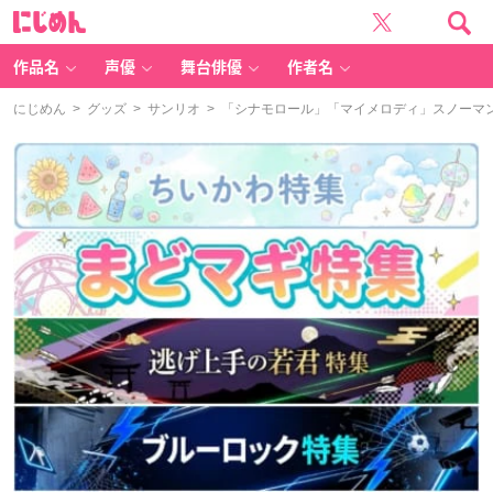
に
じ
め
ん
作品名
声優
舞台俳優
作者名
にじめん
>
グッズ
>
サンリオ
> 「シナモロール」「マイメロディ」スノーマ