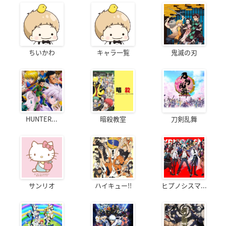
ちいかわ
キャラ一覧
鬼滅の刃
HUNTER...
暗殺教室
刀剣乱舞
サンリオ
ハイキュー!!
ヒプノシスマ...