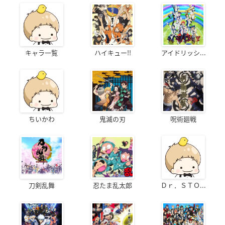
キャラ一覧
ハイキュー!!
アイドリッシ...
ちいかわ
鬼滅の刃
呪術廻戦
刀剣乱舞
忍たま乱太郎
Ｄｒ．ＳＴＯ...