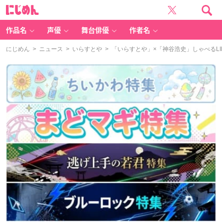
に
じ
め
ん
作品名
声優
舞台俳優
作者名
にじめん
>
ニュース
>
いらすとや
> 「いらすとや」×「神谷浩史」しゃべるL