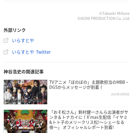
声優の
神谷浩史
さんが
いらすとや
のスタンプに声を入れて
©Takashi Mifune
©AONI PRODUCTION Co.,Ltd
くれました
「しゃべる！いらすとや×神谷浩史スタンプ」
https://t.co/
外部リンク
bMAomzeGpg
pic.twitter.com/dhSNxCUzKf
いらすとや
— いらすとや (@irasutoya)
January 12, 2021
いらすとや Twitter
神谷浩史の関連記事
TVアニメ「ぼのぼの」主題歌担当のMBB・
DGSからメッセージが到着！
2021年1月08日
「おそ松さん」鈴村健一さんら出演者がサ
ンタ＆トナカイに！X’mas生配信「イヤミ
&トト子のメリークリス松!〜シェーなる
夜〜」 オフィシャルレポート到着!