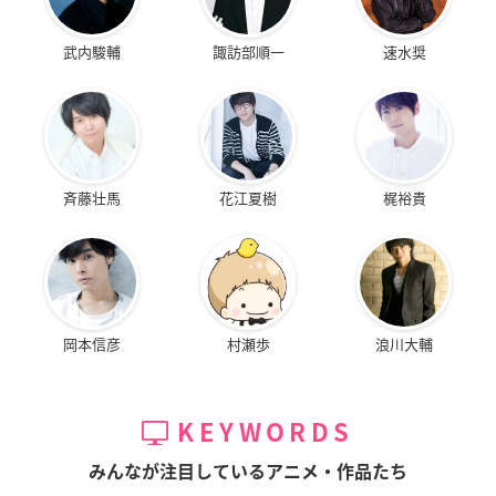
武内駿輔
諏訪部順一
速水奨
斉藤壮馬
花江夏樹
梶裕貴
岡本信彦
村瀬歩
浪川大輔
KEYWORDS
みんなが注目しているアニメ・作品たち