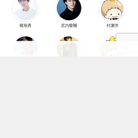
梶裕貴
武内駿輔
村瀬歩
岡本信彦
浪川大輔
阿座上洋平
KEYWORDS
みんなが注目しているアニメ・作品たち