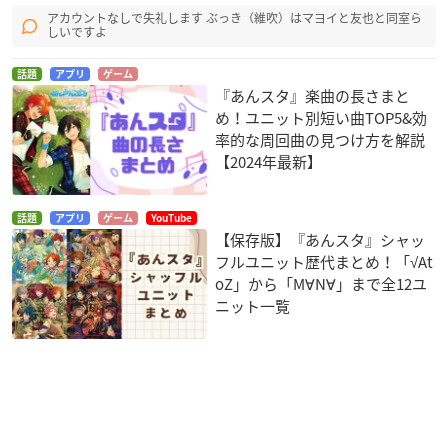
アカウントなしで失礼します ぶっき（維吹）はマヨイと友也と同室ら
しいですよ
話題
アプリ
ゲーム
『あんスタ』楽曲の長さまと
め！ユニット別短い曲TOP5&効
率的な周回曲の見つけ方を解説
【2024年最新】
話題
アプリ
ゲーム
YouTube
【保存版】『あんスタ』シャッ
フルユニット歴代まとめ！「√At
oZ」から「M∀N∀」まで全12ユ
ニット一覧