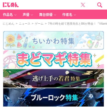
に
じ
め
ん
作品名
声優
舞台俳優
作者名
にじめん
>
ニュース
>
ゲーム
> 7年の時を経て悠里先生とB6が再会！『Vit