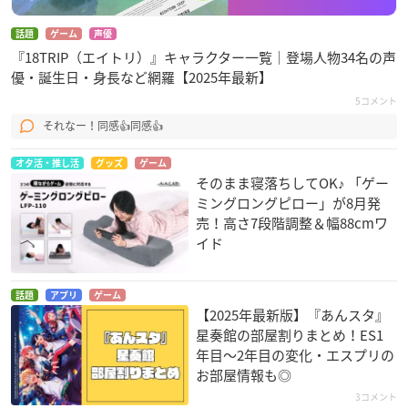
話題
ゲーム
声優
『18TRIP（エイトリ）』キャラクター一覧｜登場人物34名の声
優・誕生日・身長など網羅【2025年最新】
5コメント
それなー！同感👍同感👍
オタ活・推し活
グッズ
ゲーム
そのまま寝落ちしてOK♪ 「ゲー
ミングロングピロー」が8月発
売！高さ7段階調整＆幅88cmワ
イド
話題
アプリ
ゲーム
【2025年最新版】『あんスタ』
星奏館の部屋割りまとめ！ES1
年目〜2年目の変化・エスプリの
お部屋情報も◎
3コメント