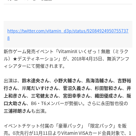
https://twitter.com/vitamin_d3p/status/92084924950755737
8
新作ゲーム発売イベント「VitaminX いくぜっ！無敵（ミラク
ル）★デスティネーション」が、2018年4月15日、舞浜アンフ
ィシアターにて開催されます。
出演は、
、
、
、
鈴木達央
さん
小野大輔さん
鳥海浩輔さん
吉野裕
、岸
、
、
、
行さん
尾だいすけさん
菅沼久義さん
杉田智和さん
井
、
、
、
、
上和彦さん
三宅健太さん
宮田幸季さん
織田優成さん
阪
、B6・T6メンバーが勢揃い。さらに永田智也役の
口大助さん
も出演。
三浦祥朗さん
イベントチケット付属の「豪華パック」「限定パック」を販
売。0次先行が11月11日よりVitamin VISAカード会員対象で、1