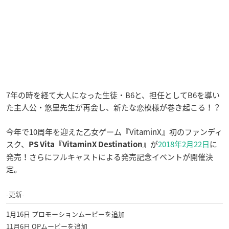
7年の時を経て大人になった生徒・B6と、担任としてB6を導い
た主人公・悠里先生が再会し、新たな恋模様が巻き起こる！？
今年で10周年を迎えた乙女ゲーム『VitaminX』初のファンディ
スク、
が
2018年2月22日
に
PS Vita『VitaminX Destination』
発売！さらにフルキャストによる発売記念イベントが開催決
定。
-更新-
1月16日 プロモーションムービーを追加
11月6日 OPムービーを追加