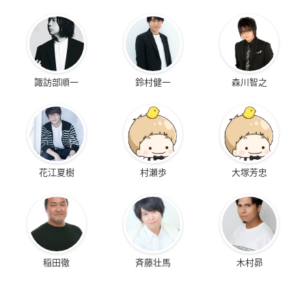
諏訪部順一
鈴村健一
森川智之
花江夏樹
村瀬歩
大塚芳忠
稲田徹
斉藤壮馬
木村昴