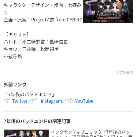
キャラクターデザイン・漫画：七癖み
り
企画・原案：Project7 罰 from CYBIRD
【キャスト】
ハルト／不二崎悠富：島﨑信長
キョウ／三井驕：松岡禎丞
※敬称略
©CYBIRD
外部リンク
「7年後のバッドエンド」
Twitter
／
Instagram
／
YouTube
7年後のバッドエンドの関連記事
インタラクティブコミック「7年後のバッ
ドエンド」連載開始日が決定！“7人の大罪