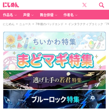
に
じ
め
ん
作品名
声優
舞台俳優
作者名
にじめん
>
ニュース
>
7年後のバッドエンド
> インタラクティブコミック「7