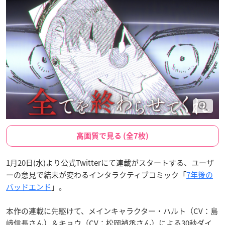
高画質で見る (全7枚)
1月20日(水)より公式Twitterにて連載がスタートする、ユーザ
ーの意見で結末が変わるインタラクティブコミック「
7年後の
バッドエンド
」。
本作の連載に先駆けて、メインキャラクター・ハルト（CV：島
﨑信長さん）＆キョウ（CV：松岡禎丞さん）による30秒ダイ