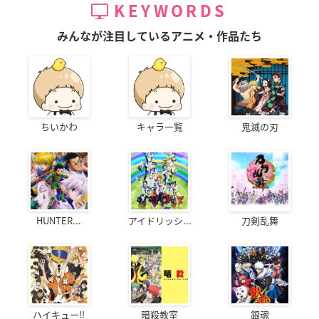
KEYWORDS
みんなが注目しているアニメ・作品たち
ちいかわ
キャラ一覧
鬼滅の刃
HUNTER...
アイドリッシ...
刀剣乱舞
ハイキュー!!
暗殺教室
銀魂