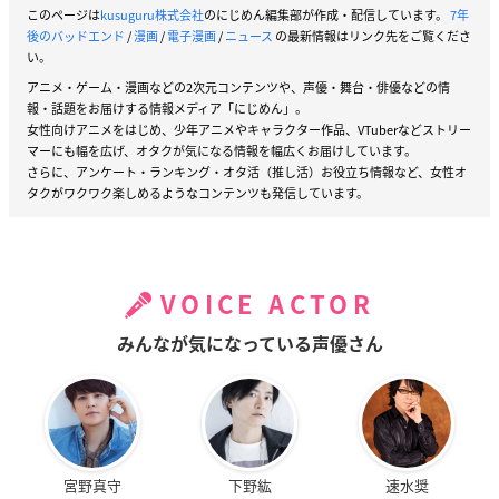
このページは
kusuguru株式会社
のにじめん編集部が作成・配信しています。
7年
後のバッドエンド
/
漫画
/
電子漫画
/
ニュース
の最新情報はリンク先をご覧くださ
い。
アニメ・ゲーム・漫画などの2次元コンテンツや、声優・舞台・俳優などの情
報・話題をお届けする情報メディア「にじめん」。
女性向けアニメをはじめ、少年アニメやキャラクター作品、VTuberなどストリー
マーにも幅を広げ、オタクが気になる情報を幅広くお届けしています。
さらに、アンケート・ランキング・オタ活（推し活）お役立ち情報など、女性オ
タクがワクワク楽しめるようなコンテンツも発信しています。
VOICE ACTOR
みんなが気になっている声優さん
宮野真守
下野紘
速水奨