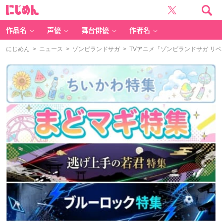
に
じ
め
ん
作品名
声優
舞台俳優
作者名
にじめん
>
ニュース
>
ゾンビランドサガ
> TVアニメ「ゾンビランドサガ リ