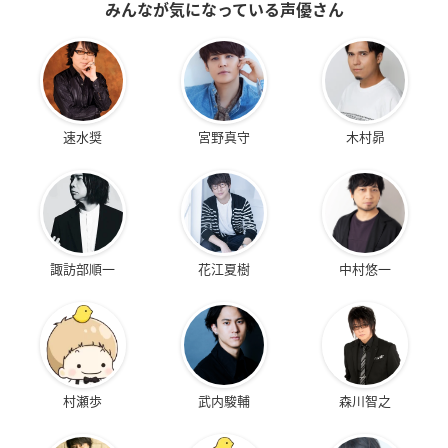
みんなが気になっている声優さん
速水奨
宮野真守
木村昴
諏訪部順一
花江夏樹
中村悠一
村瀬歩
武内駿輔
森川智之