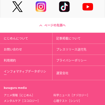
ページの先頭へ
にじめんについて
記事掲載について
お問い合わせ
プレスリリース送付先
利用規約
プライバシーポリシー
インフォマティブデータポリシ
運営会社
ー
kusuguru
media
アニメ情報［にじめん］
科学ニュース［ナゾロジー］
メンタルケア［ココロジー］
心理テスト［シンリ］