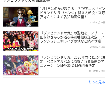
ゾンビランドサガの関連記事
TVアニメ「ゾンビランドサガ リベンジ」
1月1日に何かが起こる！？TVアニメ「ゾン
【放送情報】
ビランドサガ リベンジ」巽幸太郎役・宮野
2021年4月よりTOKYO MX、AT-Xほかにて放送開始
真守さんによる告知動画公開！
2020年12月28日
【配信情報】
Amazon Prime Video、ABEMAにて地上波先行独占配信決定
『ゾンビランドサガ』の聖地をロンブー・
田村淳さんらが巡る特別番組放送決定！フ
ランシュシュ初ライブの地など続々登場
【スタッフ】
2020年2月19日
原作：広報広聴課ゾンビ係
監督：境宗久
『ゾンビランドサガ』2020年春に舞台化決
定！ベストアルバムに収録される新曲のア
シリーズ構成：村越繋
ニメーションMV公開＆LIVE開催決定
キャラクターデザイン：深川可純
2019年10月22日
美術監督：大西達朗
色彩設計：佐々木梓
もっと見る
3DCGディレクター：黒岩あい
撮影監督：三舟桃子
編集：後藤正浩
音楽：高梨康治・Funta7