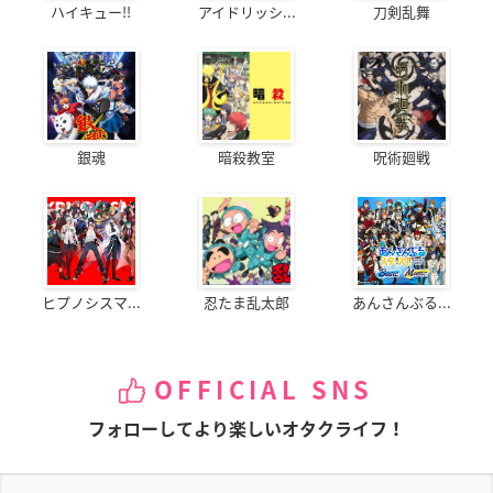
ハイキュー!!
アイドリッシ...
刀剣乱舞
銀魂
暗殺教室
呪術廻戦
ヒプノシスマ...
忍たま乱太郎
あんさんぶる...
OFFICIAL SNS
フォローしてより楽しいオタクライフ！