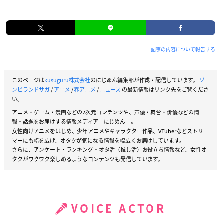
記事の内容について報告する
このページは
kusuguru株式会社
のにじめん編集部が作成・配信しています。
ゾ
ンビランドサガ
/
アニメ
/
春アニメ
/
ニュース
の最新情報はリンク先をご覧くださ
い。
アニメ・ゲーム・漫画などの2次元コンテンツや、声優・舞台・俳優などの情
報・話題をお届けする情報メディア「にじめん」。
女性向けアニメをはじめ、少年アニメやキャラクター作品、VTuberなどストリー
マーにも幅を広げ、オタクが気になる情報を幅広くお届けしています。
さらに、アンケート・ランキング・オタ活（推し活）お役立ち情報など、女性オ
タクがワクワク楽しめるようなコンテンツも発信しています。
VOICE ACTOR