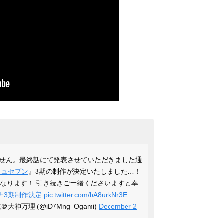
せん。最終話にて発表させていただきました通
シュセブン
』3期の制作が決定いたしました…！
となります！ 引き続きご一緒くださいますと幸
ナ3期制作決定
pic.twitter.com/bA8urkNr3E
神万理 (@iD7Mng_Ogami)
December 2