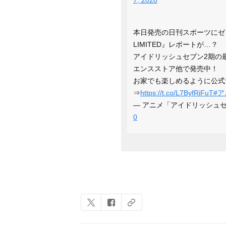
7, 2020
本日発売の日刊スポーツにゼロ
LIMITED』レポートが…？
アイドリッシュセブン2期の
エンスストア他で発売中！
お家でも楽しめるように公式
⇒
https://t.co/L7ByfRiFuT
#
— アニメ「アイドリッシュセブン
0