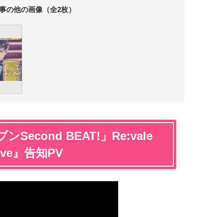
事の他の画像（全2枚）
cond BEAT!」Re:vale
 Live』告知PV