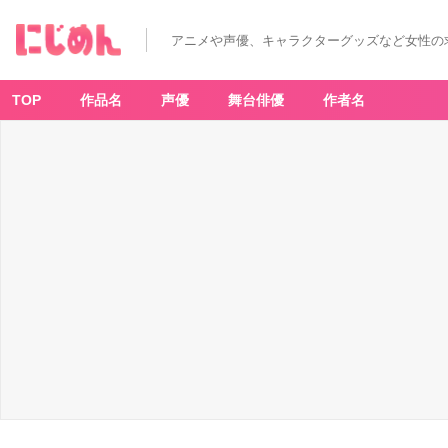
僕
は
小
アニメや声優、キャラクターグッズなど女性の
さ
な
書
店
員。
TOP
作品名
声優
舞台俳優
作者名
(2)
-
ア
ニ
メ
情
報
サ
イ
ト
に
じ
め
ん