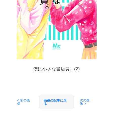
僕は小さな書店員。(2)
< 前の画
次の画
画像の記事に戻
像
像 >
る