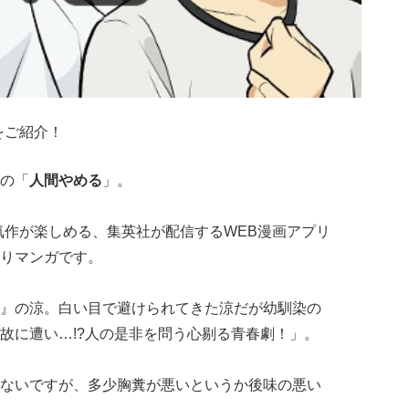
をご紹介！
の「
人間やめる
」。
気作が楽しめる、集英社が配信するWEB漫画アプリ
りマンガです。
』の涼。白い目で避けられてきた涼だが幼馴染の
故に遭い…!?人の是非を問う心剔る青春劇！」。
ないですが、多少胸糞が悪いというか後味の悪い