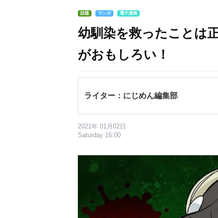
話題
マンガ
電子漫画
幼馴染を救ったことは
がおもしろい！
ライター：にじめん編集部
2021年 01月02日
Saturday 16:00