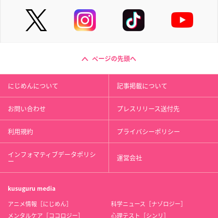
ページの先頭へ
にじめんについて
記事掲載について
お問い合わせ
プレスリリース送付先
利用規約
プライバシーポリシー
インフォマティブデータポリシ
運営会社
ー
kusuguru
media
アニメ情報［にじめん］
科学ニュース［ナゾロジー］
メンタルケア［ココロジー］
心理テスト［シンリ］