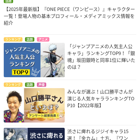
話題
【2025年最新版】『ONE PIECE（ワンピース）』キャラクター
一覧！登場人物の基本プロフィール・メディアミックス情報を
紹介
ランキング
話題
アニメ
「ジャンプアニメの人気主人公
キャラ」ランキングTOP9！「銀
魂」坂田銀時と同率1位に輝いた
のは？
ランキング
話題
声優
みんなが選ぶ！山口勝平さんが
演じる人気キャラランキングTO
P10【2022年版】
渋さに痺れるジジイキャラ15
選！『金カム』土方、『ワン