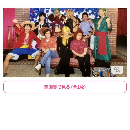
高画質で見る (全1枚)