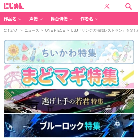
に
じ
め
ん
作品名
声優
舞台俳優
作者名
にじめん
>
ニュース
>
ONE PIECE
> USJ「サンジの海賊レストラン」を楽