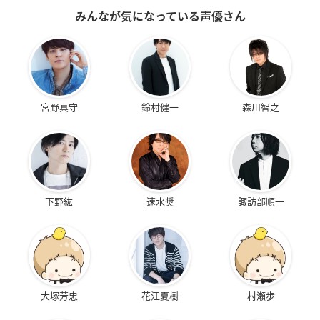
みんなが気になっている声優さん
宮野真守
鈴村健一
森川智之
下野紘
速水奨
諏訪部順一
大塚芳忠
花江夏樹
村瀬歩