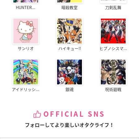
HUNTER...
暗殺教室
刀剣乱舞
サンリオ
ハイキュー!!
ヒプノシスマ...
アイドリッシ...
銀魂
呪術廻戦
OFFICIAL SNS
フォローしてより楽しいオタクライフ！