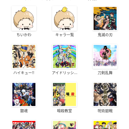
ちいかわ
キャラ一覧
鬼滅の刃
ハイキュー!!
アイドリッシ...
刀剣乱舞
銀魂
暗殺教室
呪術廻戦