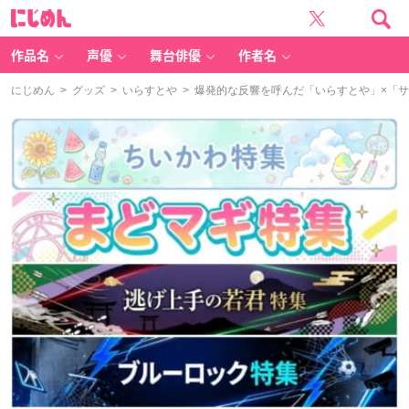
に
じ
め
ん
作品名
声優
舞台俳優
作者名
にじめん
>
グッズ
>
いらすとや
> 爆発的な反響を呼んだ「いらすとや」×「