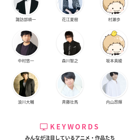
諏訪部順一
花江夏樹
村瀬歩
中村悠一
森川智之
坂本真綾
浪川大輔
斉藤壮馬
内山昂輝
KEYWORDS
みんなが注目しているアニメ・作品たち