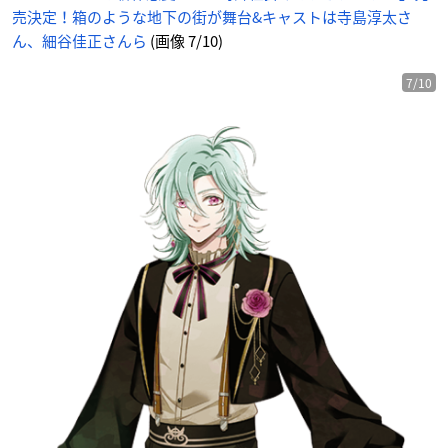
ト
売決定！箱のような地下の街が舞台&キャストは寺島淳太さ
は
寺
島
ん、細谷佳正さんら
(画像 7/10)
淳
太
さ
ん、
7/10
細
谷
佳
正
さ
ん
ら
_
7
番
目
の
画
像
-
ア
ニ
メ
情
報
サ
イ
ト
に
じ
め
ん