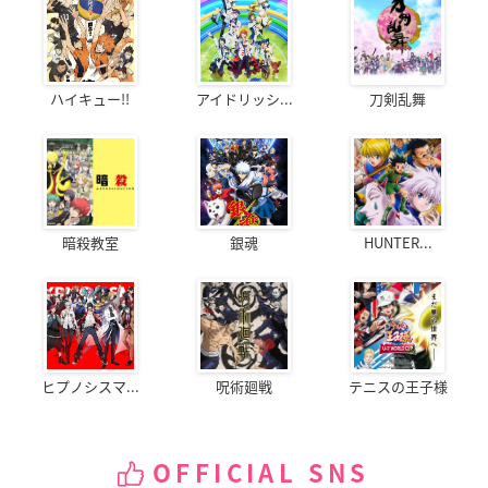
ハイキュー!!
アイドリッシ...
刀剣乱舞
暗殺教室
銀魂
HUNTER...
ヒプノシスマ...
呪術廻戦
テニスの王子様
OFFICIAL SNS