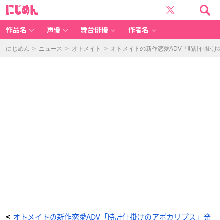
オ
に
ト
じ
メ
め
イ
ん
ト
の
作品名
声優
舞台俳優
作者名
新
作
恋
愛
にじめん
>
ニュース
>
オトメイト
>
オトメイトの新作恋愛ADV「時計仕掛
A
D
V
「時
計
仕
掛
け
の
ア
ポ
カ
リ
プ
ス」
発
売
決
定！
箱
の
よ
う
な
地
下
の
街
が
舞
台
&
キ
ャ
オトメイトの新作恋愛ADV「時計仕掛けのアポカリプス」発
<
ス