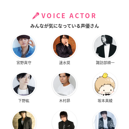
VOICE ACTOR
みんなが気になっている声優さん
宮野真守
速水奨
諏訪部順一
下野紘
木村昴
坂本真綾