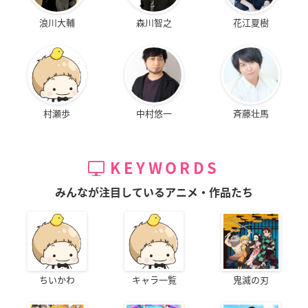
浪川大輔
森川智之
花江夏樹
村瀬歩
中村悠一
斉藤壮馬
KEYWORDS
みんなが注目しているアニメ・作品たち
ちいかわ
キャラ一覧
鬼滅の刃