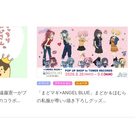
イベント
ファッション
ニュース
遠藤憲一がプ
「まどマギ×ANGEL BLUE」まどか＆ほむら
コラボ...
の私服が尊い♪描き下ろしグッズ...