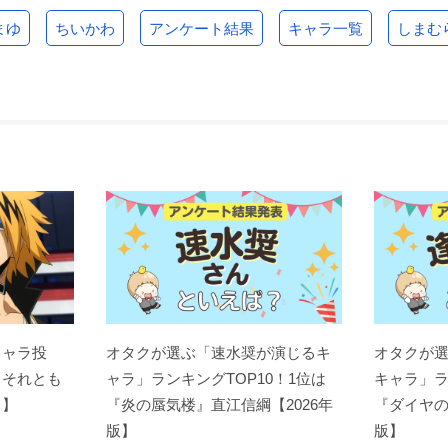
まゆ
ちいかわ
アンケート結果
キャラ一覧
しまむ
キャラ投
オタクが選ぶ「速水奨が演じるキ
オタクが
？それとも
ャラ」ランキングTOP10！1位は
キャラ」ラ
ト】
『炎の蜃気楼』直江信綱【2026年
『ダイヤの
版】
版】