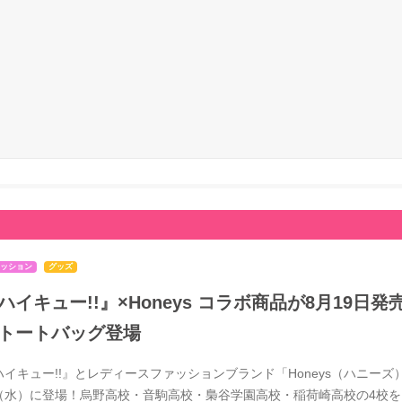
ッション
グッズ
ハイキュー!!』×Honeys コラボ商品が8月19
トートバッグ登場
ハイキュー!!』とレディースファッションブランド「Honeys（ハニーズ）
（水）に登場！烏野高校・音駒高校・梟谷学園高校・稲荷崎高校の4校