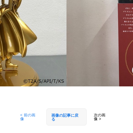
< 前の画
次の画
画像の記事に戻
像
像 >
る