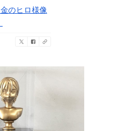
＆金のヒロ様像
」