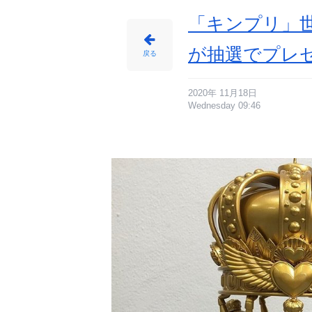
の
皆
様
「キンプリ」
「！！？」
_
2
番
が抽選でプレ
目
戻る
の
画
像
-
ア
ニ
2020年 11月18日
メ
Wednesday 09:46
情
報
サ
イ
ト
に
じ
め
ん