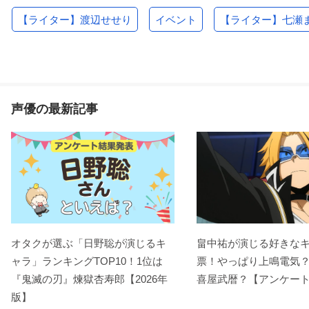
【ライター】渡辺せせり
イベント
【ライター】七瀬
声優の最新記事
オタクが選ぶ「日野聡が演じるキ
畠中祐が演じる好きな
ャラ」ランキングTOP10！1位は
票！やっぱり上鳴電気
『鬼滅の刃』煉󠄁獄杏寿郎【2026年
喜屋武暦？【アンケー
版】