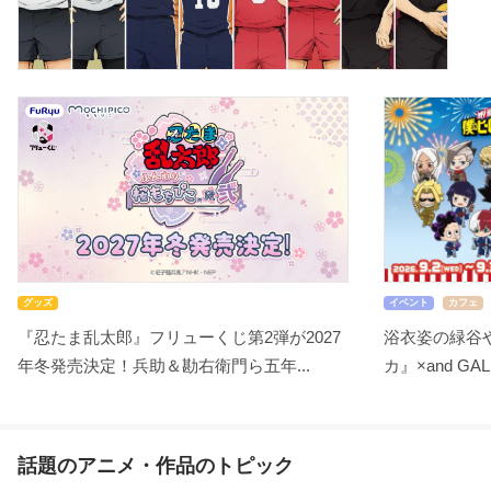
グッズ
イベント
カフェ
『忍たま乱太郎』フリューくじ第2弾が2027
浴衣姿の緑谷
年冬発売決定！兵助＆勘右衛門ら五年...
カ』×and GA
話題のアニメ・作品のトピック