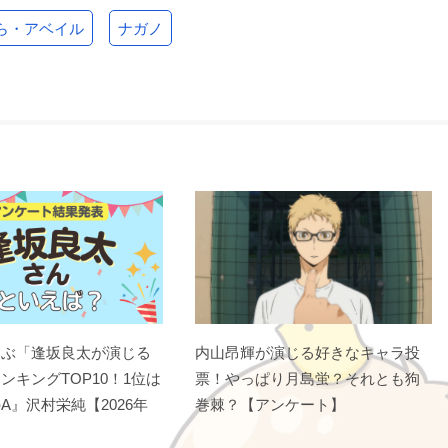
ら・アベイル
ナガノ
選ぶ「逢坂良太が演じる
内山昂輝が演じる好きなキャラ投
ンキングTOP10！1位は
票！やっぱり月島蛍？それとも狗
A』沢村栄純【2026年
巻棘？【アンケート】