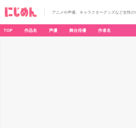
「キ
ン
プ
アニメや声優、キャラクターグッズなど女性の
リ」
世
界
に
1
TOP
作品名
声優
舞台俳優
作者名
つ
ず
つ
し
か
な
い
金
の
オ
バ
レ
像
＆
金
の
ヒ
ロ
様
像
が
抽
選
で
プ
レ
ゼ
ン
ト
決
定！
エ
リ
ー
ト