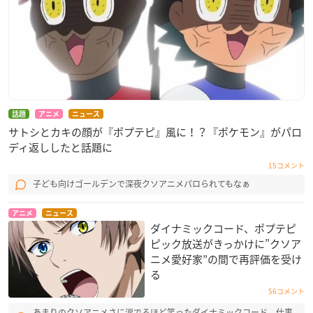
話題
アニメ
ニュース
サトシとカキの顔が『ポプテピ』風に！？『ポケモン』がパロ
ディ返ししたと話題に
15コメント
子ども向けゴールデンで深夜クソアニメパロられてもなぁ
アニメ
ニュース
ダイナミックコード、ポプテピ
ピック放送がきっかけに”クソア
ニメ愛好家”の間で再評価を受け
る
56コメント
あまりのクソアニメさに涙でるほど笑ったダイナミックコード。仕事