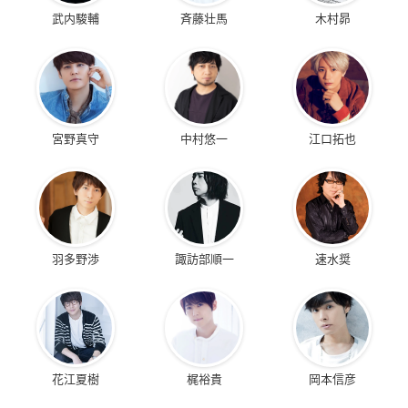
武内駿輔
斉藤壮馬
木村昴
宮野真守
中村悠一
江口拓也
羽多野渉
諏訪部順一
速水奨
花江夏樹
梶裕貴
岡本信彦