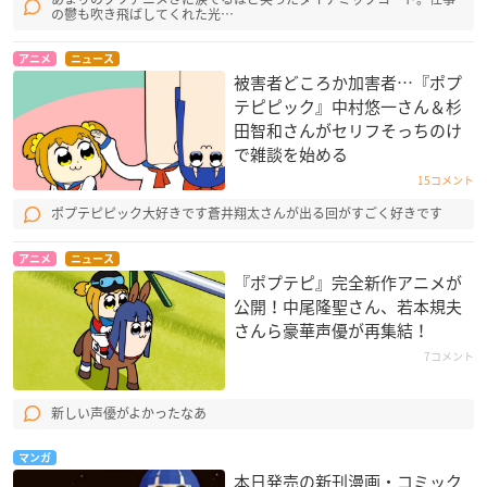
の鬱も吹き飛ばしてくれた光…
アニメ
ニュース
被害者どころか加害者…『ポプ
テピピック』中村悠一さん＆杉
田智和さんがセリフそっちのけ
で雑談を始める
15コメント
ポプテピピック大好きです蒼井翔太さんが出る回がすごく好きです
アニメ
ニュース
『ポプテピ』完全新作アニメが
公開！中尾隆聖さん、若本規夫
さんら豪華声優が再集結！
7コメント
新しい声優がよかったなあ
マンガ
本日発売の新刊漫画・コミック