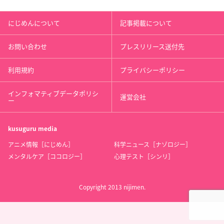
にじめんについて
記事掲載について
お問い合わせ
プレスリリース送付先
利用規約
プライバシーポリシー
インフォマティブデータポリシ
運営会社
ー
kusuguru
media
アニメ情報［にじめん］
科学ニュース［ナゾロジー］
メンタルケア［ココロジー］
心理テスト［シンリ］
Copyright 2013 nijimen.