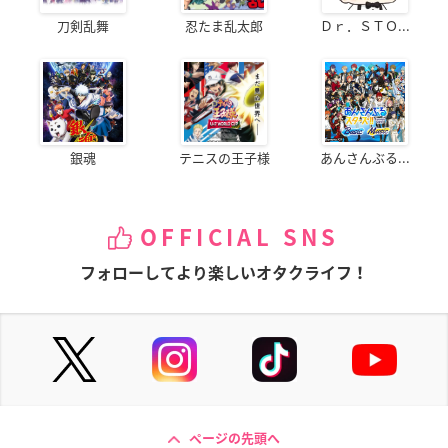
刀剣乱舞
忍たま乱太郎
Ｄｒ．ＳＴＯ...
銀魂
テニスの王子様
あんさんぶる...
OFFICIAL SNS
フォローしてより楽しいオタクライフ！
ページの先頭へ