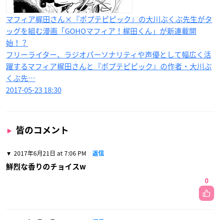
マフィア梶田さん×『ポプテピピック』の大川ぶくぶ​先生がタ
ッグを組む漫画「GOHOマフィア！梶田くん」が新連載​開
始！？
フリーライター、ラジオパーソナリティや声優として幅広く活
躍するマフィア梶田さんと『ポプテピピック』の作者・大川ぶ
くぶ先…
2017-05-23 18:30
皆のコメント
2017年6月21日 at 7:06 PM
返信
鮮烈な香りのチョイスw
0