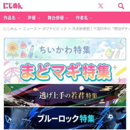
に
じ
め
ん
作品名
声優
舞台俳優
作者名
にじめん
>
ニュース
>
ポプテピピック
> 天才的発想！？流行中の『明治ザチ