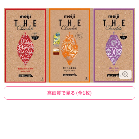
高画質で見る (全1枚)