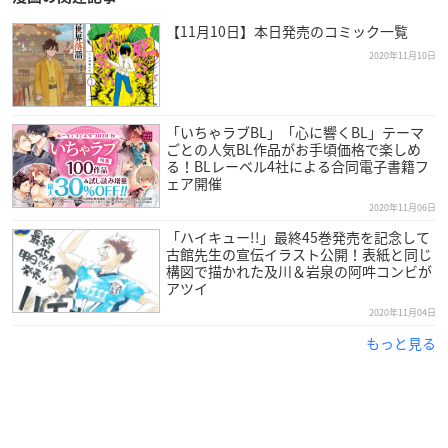
【11月10日】本日発売のコミック一覧
2020年11月10日
「いちゃラブBL」「心に響くBL」テーマ
ごとの人気BL作品がお手頃価格で楽しめ
る！BLレーベル4社による合同電子書籍フ
ェア開催
2020年11月06日
「ハイキュー!!」最終45巻発売を記念して
古館先生の宣伝イラスト公開！表紙と同じ
構図で描かれた及川＆岩泉の阿吽コンビが
アツイ
2020年11月04日
もっと見る