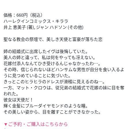
価格：660円（税込）
ハーレクインコミックス・キララ
井上 恵美子 (著), ジャン ハドソン (その他)
聖なる教会の祭壇で、美しき天使と富豪が落ちた恋
姉の結婚式に出席したイヴは後悔していた。
美人の姉と違って、私は何をやっても冴えない。
花嫁付添人なんてひき受けるんじゃなかったわ…。
その時、信じられないほどハンサムな男性が自分を食い入るよ
うに見つめていることに気づいた。
きっとこのヒラヒラのドレスが滑稽に見えるのね…。
一方、マット・クロウは、従兄弟の結婚式で花嫁の妹に目を奪
われた。
彼女は天使だ！
輝く金髪にブルーダイヤモンドのような瞳。
その美しい姿から、目を離すことができなかった。
▼ご予約・ご購入はこちらから