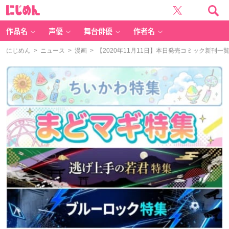
に
じ
め
ん
作品名
声優
舞台俳優
作者名
にじめん
>
ニュース
>
漫画
> 【2020年11月11日】本日発売コミック新刊