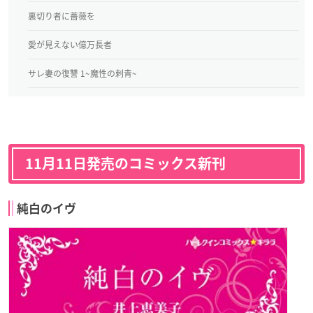
裏切り者に薔薇を
愛が見えない億万長者
サレ妻の復讐 1~魔性の刺青~
11月11日発売のコミックス新刊
純白のイヴ