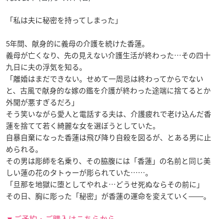
「私は夫に秘密を持ってしまった」
5年間、献身的に義母の介護を続けた香蓮。
義母が亡くなり、先の見えない介護生活が終わった…その四十
九日に夫の浮気を知る。
「離婚はまだできない。せめて一周忌は終わってからでない
と、古風で献身的な嫁の鑑を介護が終わった途端に捨てるとか
外聞が悪すぎるだろ」
そう笑いながら愛人と電話する夫は、介護疲れで老け込んだ香
蓮を捨てて若く綺麗な女を選ぼうとしていた。
自暴自棄になった香蓮は飛び降り自殺を図るが、とある男に止
められる。
その男は彫師を名乗り、その脇腹には「香蓮」の名前と同じ美
しい蓮の花のタトゥーが彫られていた……。
「旦那を地獄に堕としてやれよ…どうせ死ぬならその前に」
その日、胸に彫った「秘密」が香蓮の運命を変えていく――。
▼ご予約・ご購入はこちらから