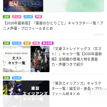
話題
アニメ
マンガ
声優
【2026年最新版】『薬屋のひとりごと』キャラクター一覧！ア
ニメ声優・プロフィールまとめ
1コメント
話題
マンガ
書籍
声優
舞台俳優
『文豪ストレイドッグス（文ス
ト）』キャラ一覧【2026年最新
版】全組織の登場人物を異能
力・声優つきで紹介
話題
マンガ
『東京エイリアンズ』キャラク
ター一覧｜誕生日・身長・プロ
フィール総まとめ
7コメント