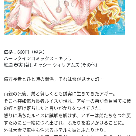
価格：660円（税込）
ハーレクインコミックス・キララ
紅迫 春実 (著), キャシー ウィリアムズ (その他)
億万長者とひと時の関係。それは雪が見せた幻…
両親の死後、弟と貧しくとも誠実に生きてきたアギー。
そこへ突如億万長者ルイスが現れ、アギーの弟が金目当てに彼
の姪と駆け落ちしたと言いがかりをつけてきた!
怒りに満ちたルイスに誤解を解けず、アギーは弟たちをつれ戻
すためにと一緒につれ出され、ふたりを追いかけることに。
外は大雪で車中も泊まるホテルも彼とふたりきり。