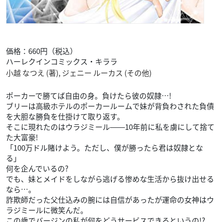
価格：660円（税込）
ハーレクインコミックス・キララ
小越 なつえ (著), ジェニー ルーカス (その他)
ポーカーで勝てば自由の身。負けたら彼の奴隷…!
ブリーは高級ホテルのポーカールームで妹が背負わされた負債
を大胆な勝負を仕掛けて取り返す。
そこに現れたのはウラジミール――10年前に私を虜にして捨て
た大富豪!
「100万ドル賭けよう。ただし、僕が勝ったら君は奴隷とな
る」
何を企んでいるの?
でも、妹とメイドをしながら逃げる惨めな生活から抜け出せる
なら…。
詐欺師だった父仕込みの腕には自信があったが運命の女神はウ
ラジミールに微笑んだ。
この歳でバージンの私が何をどうサービスできるというの!?