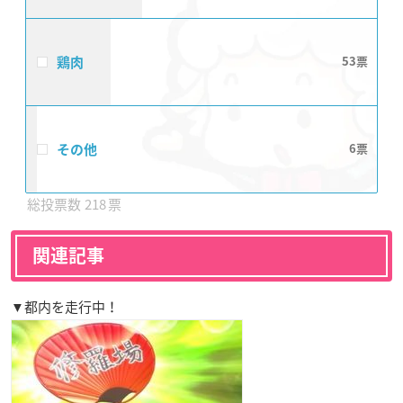
鶏肉
53
その他
6
218
関連記事
▼都内を走行中！