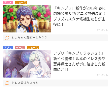
アニメ
ニュース
『キンプリ』新作が2019年春に
劇場公開＆TVアニメ放送決定！
プリズムスタァ候補生たちが主
役に！
8コメント
シンちゃん顔どーした？？
アプリ
ゲーム
ニュース
アプリ『キンプリラッシュ！』
新イベ開催！ルヰのドレス姿や
蒼井翔太さんがボロ泣きした新
曲に注目
3コメント
ドレス姿はちょっと…