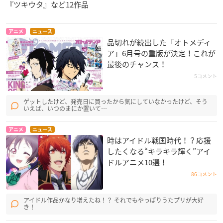
『ツキウタ』など12作品
アニメ
ニュース
品切れが続出した「オトメディ
ア」6月号の重版が決定！これが
最後のチャンス！
5コメント
ゲットしたけど、発売日に買ったから気にしていなかったけど、そう
いえば、いつのまにか置いて…
アニメ
ニュース
時はアイドル戦国時代！？応援
したくなる“キラキラ輝く”アイ
ドルアニメ10選！
86コメント
アイドル作品かなり増えたね！？ それでもやっぱりうたプリが大好
き！