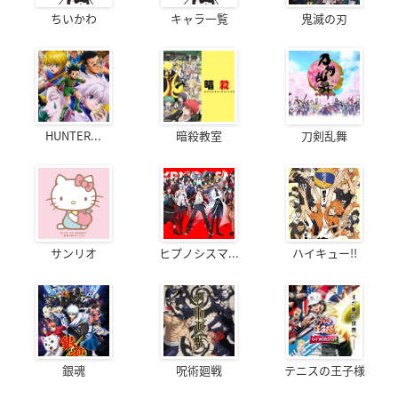
ちいかわ
キャラ一覧
鬼滅の刃
HUNTER...
暗殺教室
刀剣乱舞
サンリオ
ヒプノシスマ...
ハイキュー!!
銀魂
呪術廻戦
テニスの王子様