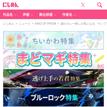
に
じ
め
ん
作品名
声優
舞台俳優
作者名
にじめん
>
ニュース
>
KING OF PRISM
> 謎のカレー推しが気になる『キン