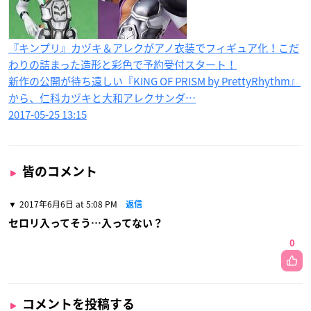
『キンプリ』カヅキ＆アレクがアノ衣装でフィギュア化！こだ
わりの詰まった造形と彩色で予約受付スタート！
新作の公開が待ち遠しい『KING OF PRISM by PrettyRhythm』
から、仁科カヅキと大和アレクサンダ…
2017-05-25 13:15
皆のコメント
2017年6月6日 at 5:08 PM
返信
セロリ入ってそう…入ってない？
0
コメントを投稿する