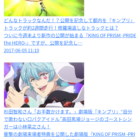
どんなトラックなんだ！？公開を記念して都内を『キンプリ』
トラックが約2週間走行！修羅場返しなトラックとは？
ついに今週末より新作の公開が始まる『KING OF PRISM -PRIDE
the HERO-』ですが、公開を記念し…
2017-06-05 11:10
杉田智和さん「お手数かけます。」劇場版『キンプリ』“自分
で歌わない口パクアイドル”高田馬場ジョージのゴーストシン
ガーは小林竜之さん！
衝撃の劇場来場者特典を公開した劇場版『KING OF PRISM -PRI