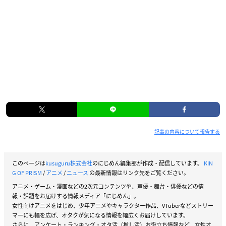
記事の内容について報告する
このページは
kusuguru株式会社
のにじめん編集部が作成・配信しています。
KIN
G OF PRISM
/
アニメ
/
ニュース
の最新情報はリンク先をご覧ください。
アニメ・ゲーム・漫画などの2次元コンテンツや、声優・舞台・俳優などの情
報・話題をお届けする情報メディア「にじめん」。
女性向けアニメをはじめ、少年アニメやキャラクター作品、VTuberなどストリー
マーにも幅を広げ、オタクが気になる情報を幅広くお届けしています。
さらに、アンケート・ランキング・オタ活（推し活）お役立ち情報など、女性オ