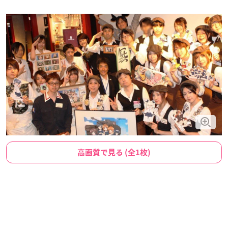
高画質で見る (全1枚)