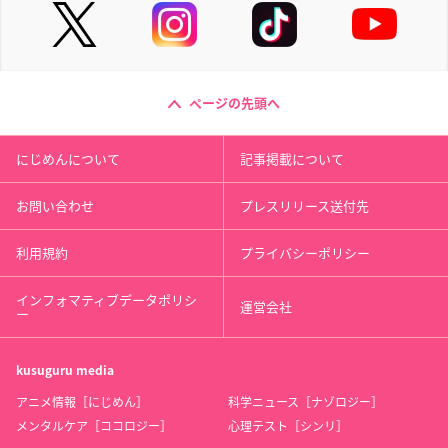
ページの先頭へ
にじめんについて
記事掲載について
お問い合わせ
プレスリリース送付先
利用規約
プライバシーポリシー
インフォマティブデータポリシ
運営会社
ー
kusuguru
media
アニメ情報［にじめん］
科学ニュース［ナゾロジー］
メンタルケア［ココロジー］
心理テスト［シンリ］