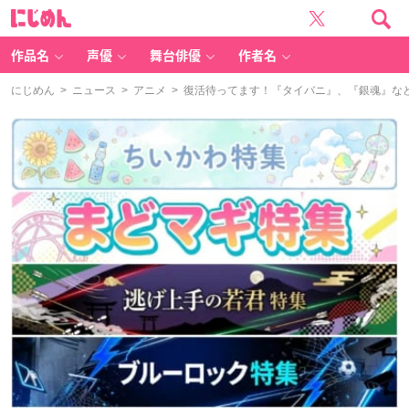
に
じ
め
ん
作品名
声優
舞台俳優
作者名
にじめん
>
ニュース
>
アニメ
> 復活待ってます！『タイバニ』、『銀魂』な