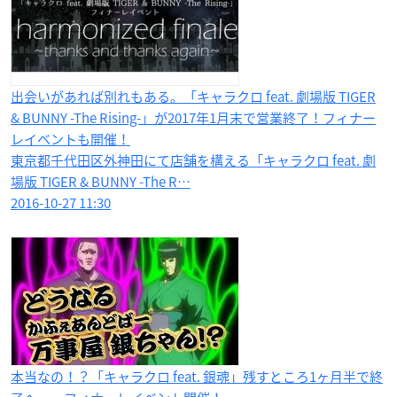
出会いがあれば別れもある。「キャラクロ feat. 劇場版 TIGER
& BUNNY -The Rising-」が2017年1月末で営業終了！フィナー
レイベントも開催！
東京都千代田区外神田にて店舗を構える「キャラクロ feat. 劇
場版 TIGER & BUNNY -The R…
2016-10-27 11:30
本当なの！？「キャラクロ feat. 銀魂」残すところ1ヶ月半で終