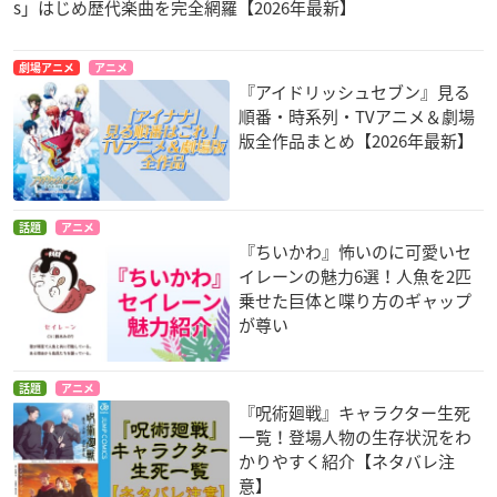
s」はじめ歴代楽曲を完全網羅【2026年最新】
劇場アニメ
アニメ
『アイドリッシュセブン』見る
順番・時系列・TVアニメ＆劇場
版全作品まとめ【2026年最新】
話題
アニメ
『ちいかわ』怖いのに可愛いセ
イレーンの魅力6選！人魚を2匹
乗せた巨体と喋り方のギャップ
が尊い
話題
アニメ
『呪術廻戦』キャラクター生死
一覧！登場人物の生存状況をわ
かりやすく紹介【ネタバレ注
意】