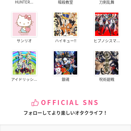
HUNTER...
暗殺教室
刀剣乱舞
サンリオ
ハイキュー!!
ヒプノシスマ...
アイドリッシ...
銀魂
呪術廻戦
OFFICIAL SNS
フォローしてより楽しいオタクライフ！