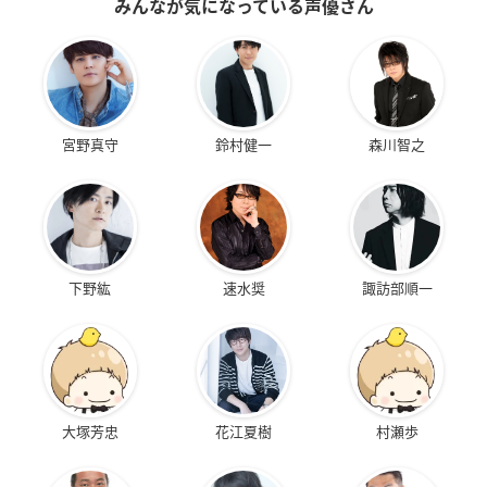
みんなが気になっている声優さん
宮野真守
鈴村健一
森川智之
下野紘
速水奨
諏訪部順一
大塚芳忠
花江夏樹
村瀬歩