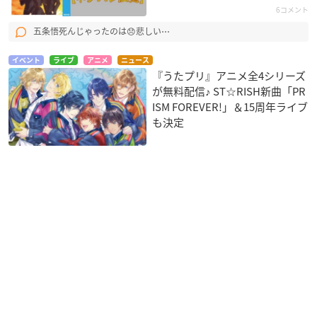
6コメント
五条悟死んじゃったのは😞悲しい⋯
イベント
ライブ
アニメ
ニュース
『うたプリ』アニメ全4シリーズ
が無料配信♪ ST☆RISH新曲「PR
ISM FOREVER!」＆15周年ライブ
も決定