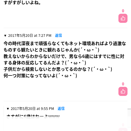
すがすがしいよね。
0
2017年5月20日 at 7:27 PM
返信
今の時代深夜まで頑張らなくてもネット環境あればより過激な
ものすら観たいときに観れるじゃんか(´・ω・`)
教えないからわからないだけで、男なら6歳にはすでに性に対
する身体の反応してるんだよ？(´・ω・`)
子供だから検索しないとか思ってるのかな？(´・ω・`)
何一つ対策になってないよ(´・ω・`)
0
2017年5月20日 at 9:55 PM
返信
さすがに6歳はねーよwww
0