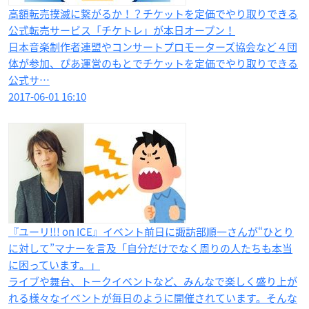
高額転売撲滅に繋がるか！？チケットを定価でやり取りできる
公式転売サービス「チケトレ」が本日オープン！
日本音楽制作者連盟やコンサートプロモーターズ協会など４団
体が参加、ぴあ運営のもとでチケットを定価でやり取りできる
公式サ…
2017-06-01 16:10
『ユーリ!!! on ICE​』イベント前日に諏訪部順一さんが“ひとり
に対して”マナーを言及「自分だけでなく周りの人たちも本当
に困っています。」
ライブや舞台、トークイベントなど、みんなで楽しく盛り上が
れる様々なイベントが毎日のように開催されています。そんな