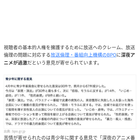
視聴者の基本的人権を擁護するために放送へのクレーム、放送
倫理の問題に対応する
放送倫理・番組向上機構のBPO
に
深夜ア
だという意見が寄せられています。
ニメが過激
bpo.gr.jp
苦情が寄せられたのは青少年に関する意見で「深夜のアニメ番