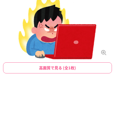
高画質で見る (全1枚)