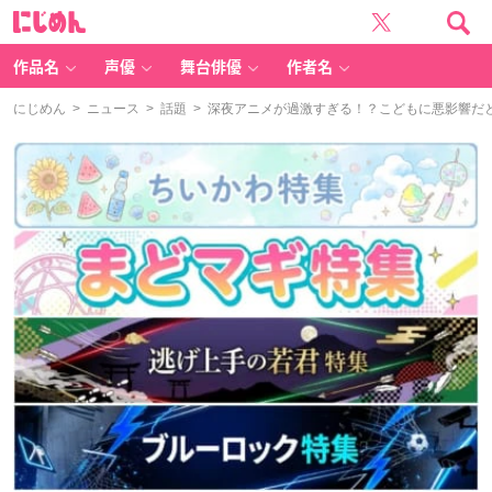
に
じ
め
ん
作品名
声優
舞台俳優
作者名
にじめん
>
ニュース
>
話題
> 深夜アニメが過激すぎる！？こどもに悪影響だと