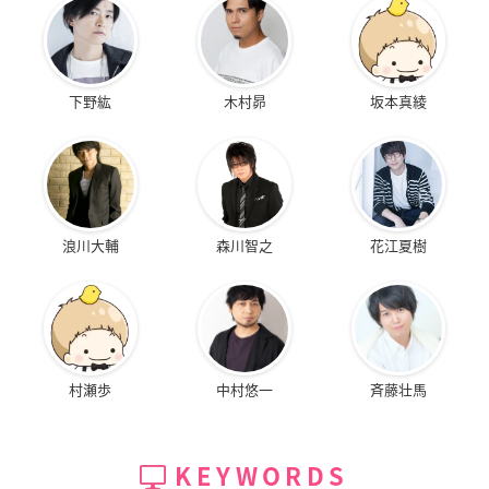
下野紘
木村昴
坂本真綾
浪川大輔
森川智之
花江夏樹
村瀬歩
中村悠一
斉藤壮馬
KEYWORDS