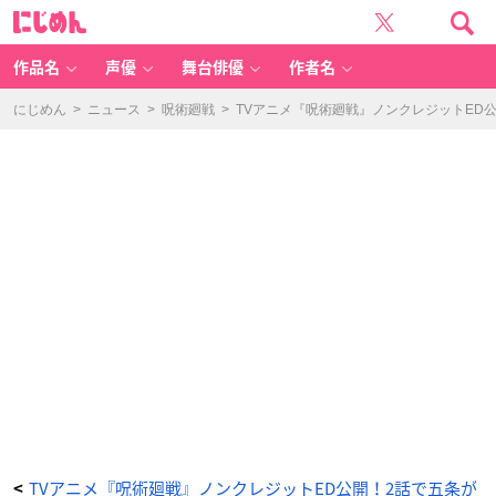
T
に
V
じ
ア
め
ニ
ん
メ
『呪
作品名
声優
舞台俳優
作者名
術
廻
戦』
ノ
にじめん
>
ニュース
>
呪術廻戦
>
TVアニメ『呪術廻戦』ノンクレジットED
ン
ク
レ
ジ
ッ
ト
E
D
公
開！
2
話
で
五
条
が
オ
ス
ス
メ
し
た
仙
台
名
物・
喜
久
水
庵
「喜
久
福」
と
TVアニメ『呪術廻戦』ノンクレジットED公開！2話で五条が
<
コ