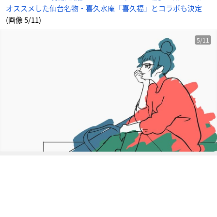
ラ
オススメした仙台名物・喜久水庵「喜久福」とコラボも決定
ボ
も
決
(画像 5/11)
定
_
5
番
5/11
目
の
画
像
-
ア
ニ
メ
情
報
サ
イ
ト
に
じ
め
ん