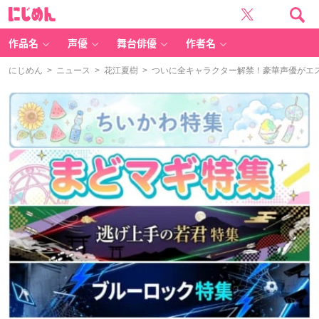
に
じ
め
ん
作品名
声優
舞台俳優
作者名
にじめん
>
ニュース
>
花江夏樹
> ついに全キャラクター解禁！豪華声優がエ