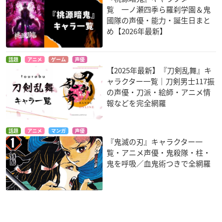
覧 一ノ瀬四季ら羅刹学園＆鬼
國隊の声優・能力・誕生日まと
め【2026年最新】
話題
アニメ
ゲーム
声優
【2025年最新】『刀剣乱舞』キ
ャラクター一覧｜刀剣男士117振
の声優・刀派・絵師・アニメ情
報などを完全網羅
話題
アニメ
マンガ
声優
『鬼滅の刃』キャラクター一
覧・アニメ声優・鬼殺隊・柱・
鬼を呼吸／血鬼術つきで全網羅