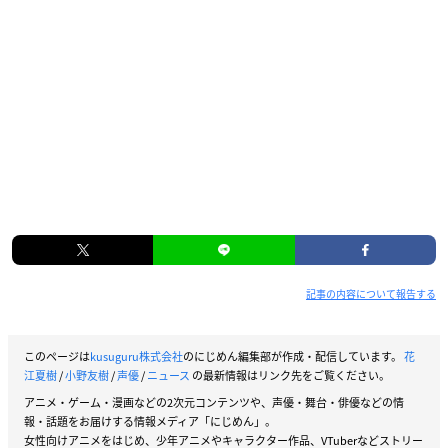
記事の内容について報告する
このページは
kusuguru株式会社
のにじめん編集部が作成・配信しています。
花
江夏樹
/
小野友樹
/
声優
/
ニュース
の最新情報はリンク先をご覧ください。
アニメ・ゲーム・漫画などの2次元コンテンツや、声優・舞台・俳優などの情
報・話題をお届けする情報メディア「にじめん」。
女性向けアニメをはじめ、少年アニメやキャラクター作品、VTuberなどストリー