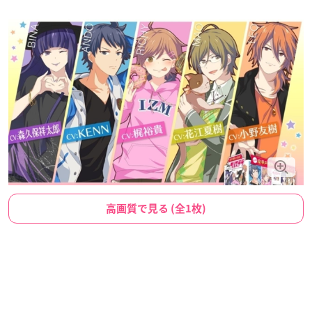
高画質で見る (全1枚)