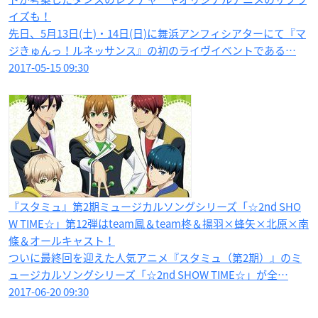
イズも！
先日、5月13日(土)・14日(日)に舞浜アンフィシアターにて『マ
ジきゅんっ！ルネッサンス』の初のライヴイベントである…
2017-05-15 09:30
『スタミュ』第2期ミュージカルソングシリーズ「☆2nd SHO
W TIME☆」第12弾はteam鳳＆team柊＆揚羽×蜂矢×北原×南
條＆オールキャスト！
ついに最終回を迎えた人気アニメ『スタミュ（第2期）』のミ
ュージカルソングシリーズ「☆2nd SHOW TIME☆」が全…
2017-06-20 09:30