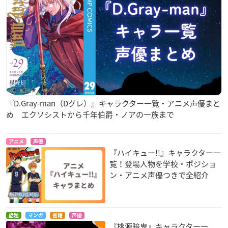
『D.Gray-man（Dグレ）』キャラクター一覧・アニメ声優まと
め エクソシストから千年伯爵・ノアの一族まで
アニメ
声優
『ハイキュー!!』キャラクター一
覧！登場人物を学校・ポジショ
ン・アニメ声優つきで全紹介
話題
マンガ
書籍
声優
『桃源暗鬼』キャラクター一