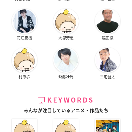
花江夏樹
大塚芳忠
稲田徹
村瀬歩
斉藤壮馬
三宅健太
KEYWORDS
みんなが注目しているアニメ・作品たち