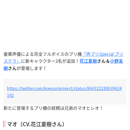
豪華声優による完全フルボイスのプリ機
「声プリSpecial プリ
ステラ」
に新キャラクター2名が追加！
花江夏樹
さん＆
小野友
が登場します！
樹
さん
https://twitter.com/koepuriproject/status/864322238639624
192
新たに登場するプリ機の妖精は兄弟のマオとレオ！
マオ（CV.花江夏樹さん）