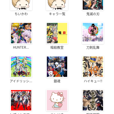
ちいかわ
キャラ一覧
鬼滅の刃
HUNTER...
暗殺教室
刀剣乱舞
アイドリッシ...
銀魂
ハイキュー!!