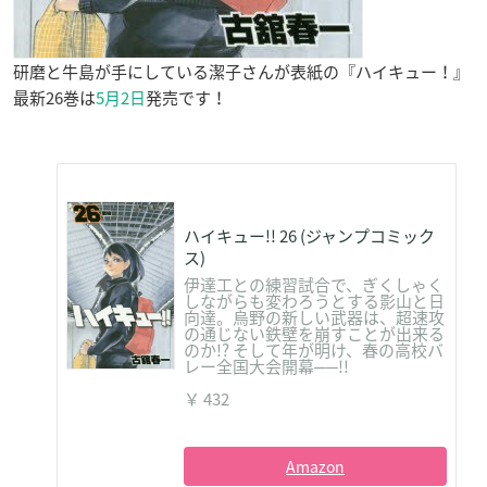
研磨と牛島が手にしている潔子さんが表紙の『ハイキュー！』
最新26巻は
5月2日
発売です！
ハイキュー!! 26 (ジャンプコミック
ス)
伊達工との練習試合で、ぎくしゃく
しながらも変わろうとする影山と日
向達。烏野の新しい武器は、超速攻
の通じない鉄壁を崩すことが出来る
のか!? そして年が明け、春の高校バ
レー全国大会開幕──!!
￥ 432
Amazon