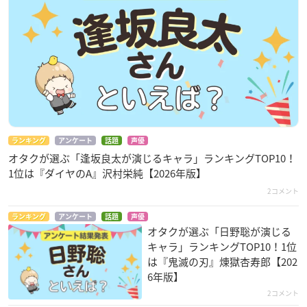
ランキング
アンケート
話題
声優
オタクが選ぶ「逢坂良太が演じるキャラ」ランキングTOP10！
1位は『ダイヤのA』沢村栄純【2026年版】
2コメント
ランキング
アンケート
話題
声優
オタクが選ぶ「日野聡が演じる
キャラ」ランキングTOP10！1位
は『鬼滅の刃』煉󠄁獄杏寿郎【202
6年版】
2コメント