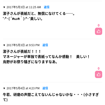
2017年5月3日 at 11:25 AM
返信
潔子さんが表紙だと、無償になけてくる……。
˚‧º·(´ฅωฅ｀)‧º·˚美しい。
0
2017年5月3日 at 9:53 PM
返信
潔子さんが表紙だ！！！
マネージャーが単独で表紙ってなんか感動！ 美しい！
烏野がお祭り騒ぎになりますなあ。
0
2017年5月4日 at 4:23 PM
返信
牛若、研磨の声聞こえてないんじゃないかな・・・(小さすぎ
て)