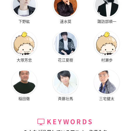
下野紘
速水奨
諏訪部順一
大塚芳忠
花江夏樹
村瀬歩
稲田徹
斉藤壮馬
三宅健太
KEYWORDS