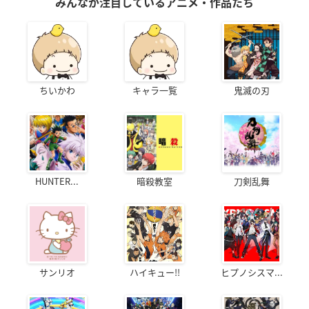
みんなが注目しているアニメ・作品たち
ちいかわ
キャラ一覧
鬼滅の刃
HUNTER...
暗殺教室
刀剣乱舞
サンリオ
ハイキュー!!
ヒプノシスマ...