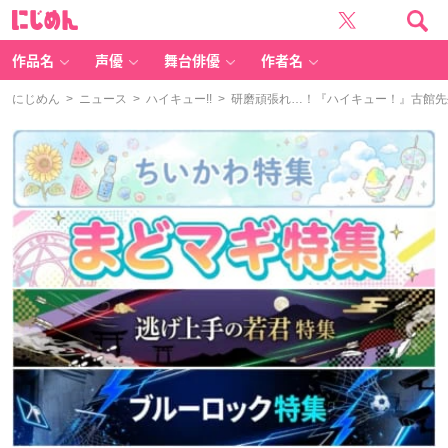
に
じ
め
ん
作品名
声優
舞台俳優
作者名
にじめん
>
ニュース
>
ハイキュー!!
> 研磨頑張れ…！『ハイキュー！』古館先