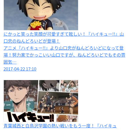
にかっと笑った笑顔が可愛すぎて眩しい！『ハイキュー!!』山
口忠のねんどろいどが登場！
アニメ『ハイキュー!!』より山口忠がねんどろいどになって登
場！努力家でかっこいい山口ですが、ねんどろいどでもその雰
囲気…
2017-04-22 17:10
青葉城西と白鳥沢学園の熱い戦いをもう一度！『ハイキュ