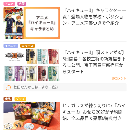
アニメ
声優
『ハイキュー!!』キャラクター一
覧！登場人物を学校・ポジショ
ン・アニメ声優つきで全紹介
イベント
ニュース
『ハイキュー!!』頂ストアが8月
6日開幕！各校主将の新規描き下
ろし公開、京王百貨店新宿店か
らスタート
19コメント
秋田なんかこねーよなー(泣)
食品
グッズ
ヒナガラスが練り切りに♪『ハイ
キュー!!』おせち2027が予約開
始、全51品目＆豪華6特典付き