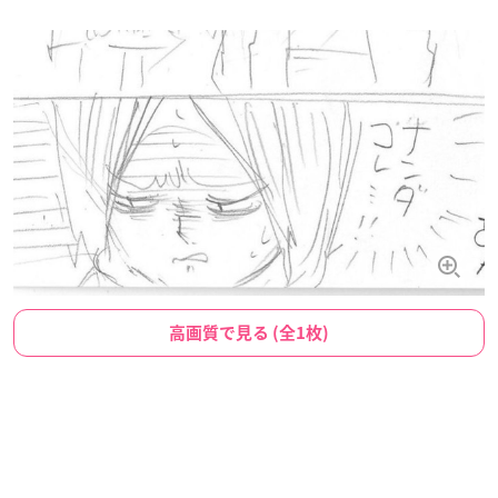
高画質で見る (全1枚)