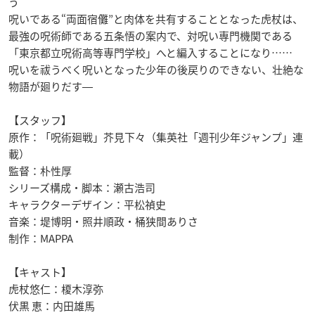
う
呪いである“両面宿儺”と肉体を共有することとなった虎杖は、
最強の呪術師である五条悟の案内で、対呪い専門機関である
「東京都立呪術高等専門学校」へと編入することになり……
呪いを祓うべく呪いとなった少年の後戻りのできない、壮絶な
物語が廻りだす―
【スタッフ】
原作：「呪術廻戦」芥見下々（集英社「週刊少年ジャンプ」連
載）
監督：朴性厚
シリーズ構成・脚本：瀬古浩司
キャラクターデザイン：平松禎史
音楽：堤博明・照井順政・桶狭間ありさ
制作：MAPPA
【キャスト】
虎杖悠仁：榎木淳弥
伏黒 恵：内田雄馬