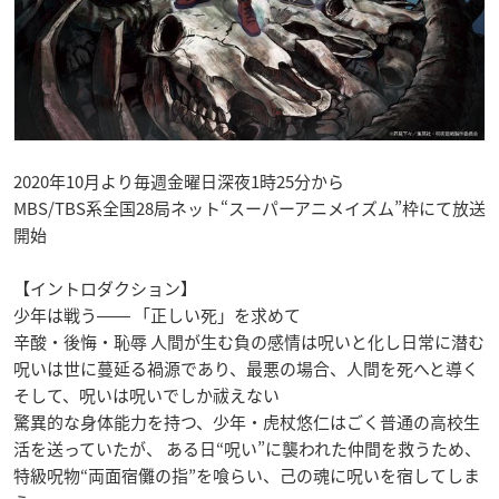
2020年10月より毎週金曜日深夜1時25分から
MBS/TBS系全国28局ネット“スーパーアニメイズム”枠にて放送
開始
【イントロダクション】
少年は戦う―― 「正しい死」を求めて
辛酸・後悔・恥辱 人間が生む負の感情は呪いと化し日常に潜む
呪いは世に蔓延る禍源であり、最悪の場合、人間を死へと導く
そして、呪いは呪いでしか祓えない
驚異的な身体能力を持つ、少年・虎杖悠仁はごく普通の高校生
活を送っていたが、 ある日“呪い”に襲われた仲間を救うため、
特級呪物“両面宿儺の指”を喰らい、己の魂に呪いを宿してしま