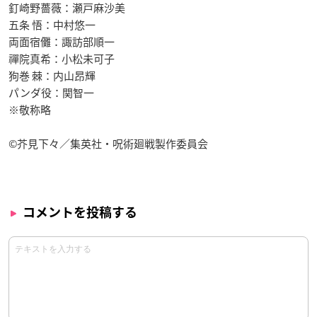
釘崎野薔薇：瀬戸麻沙美
五条 悟：中村悠一
両面宿儺：諏訪部順一
禪院真希：小松未可子
狗巻 棘：内山昂輝
パンダ役：関智一
※敬称略
©芥見下々／集英社・呪術廻戦製作委員会
コメントを投稿する