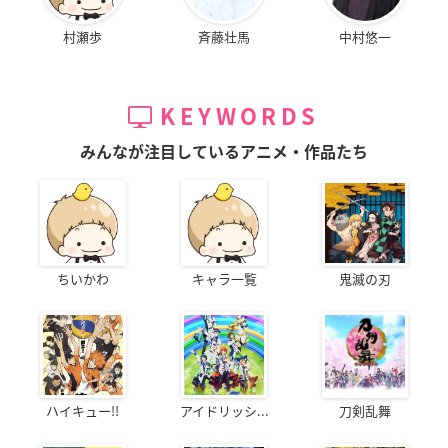
村瀬歩
斉藤壮馬
中村悠一
KEYWORDS
みんなが注目しているアニメ・作品たち
ちいかわ
キャラ一覧
鬼滅の刃
ハイキュー!!
アイドリッシ...
刀剣乱舞