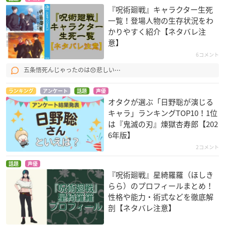
『呪術廻戦』キャラクター生死
一覧！登場人物の生存状況をわ
かりやすく紹介【ネタバレ注
意】
6コメント
五条悟死んじゃったのは😞悲しい⋯
ランキング
アンケート
話題
声優
オタクが選ぶ「日野聡が演じる
キャラ」ランキングTOP10！1位
は『鬼滅の刃』煉󠄁獄杏寿郎【202
6年版】
2コメント
話題
声優
『呪術廻戦』星綺羅羅（ほしき
らら）のプロフィールまとめ！
性格や能力・術式などを徹底解
剖【ネタバレ注意】