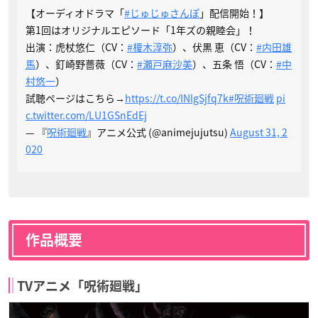
【オーディオドラマ「
#じゅじゅさんぽ
」配信開始！】
第1回はオリジナルエピソード「1年ズの親睦会」！
出演：虎杖悠仁（CV：
#榎木淳弥
）、伏黒 恵（CV：
#内田雄
馬
）、釘崎野薔薇（CV：
#瀬戸麻沙美
）、五条 悟（CV：
#中
村悠一
）
試聴ページはこちら→
https://t.co/INlgSjfq7k
#呪術廻戦
pi
c.twitter.com/LU1GSnEdEj
— 『
呪術廻戦
』アニメ公式 (@animejujutsu)
August 31, 2
020
作品概要
TVアニメ「呪術廻戦」