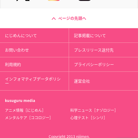
ページの先頭へ
にじめんについて
記事掲載について
お問い合わせ
プレスリリース送付先
利用規約
プライバシーポリシー
インフォマティブデータポリシ
運営会社
ー
kusuguru
media
アニメ情報［にじめん］
科学ニュース［ナゾロジー］
メンタルケア［ココロジー］
心理テスト［シンリ］
Copyright 2013 nijimen.