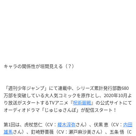
キャラの関係性が垣間見える（？）
「週刊少年ジャンプ」にて連載中、シリーズ累計発行部数680
万部を突破している大人気コミックを原作とし、2020年10月よ
り放送がスタートするTVアニメ『
呪術廻戦
』の公式サイトにて
オーディオドラマ「じゅじゅさんぽ」が配信スタート！
第1回は、虎杖悠仁（CV：
榎木淳弥
さん）、伏黒 恵（CV：
内田
雄馬
さん）、釘崎野薔薇（CV：瀬戸麻沙美さん）、五条 悟（C