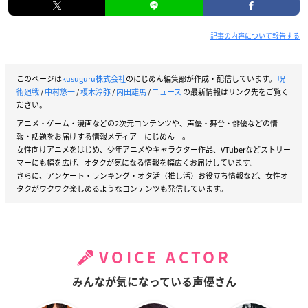
記事の内容について報告する
このページは
kusuguru株式会社
のにじめん編集部が作成・配信しています。
呪
術廻戦
/
中村悠一
/
榎木淳弥
/
内田雄馬
/
ニュース
の最新情報はリンク先をご覧く
ださい。
アニメ・ゲーム・漫画などの2次元コンテンツや、声優・舞台・俳優などの情
報・話題をお届けする情報メディア「にじめん」。
女性向けアニメをはじめ、少年アニメやキャラクター作品、VTuberなどストリー
マーにも幅を広げ、オタクが気になる情報を幅広くお届けしています。
さらに、アンケート・ランキング・オタ活（推し活）お役立ち情報など、女性オ
タクがワクワク楽しめるようなコンテンツも発信しています。
VOICE ACTOR
みんなが気になっている声優さん