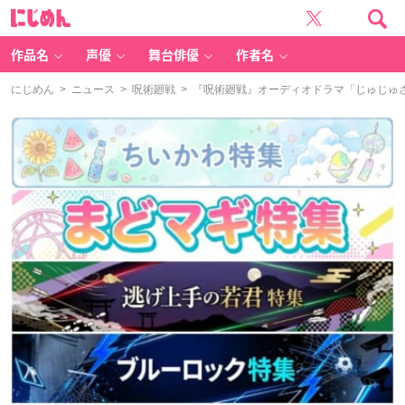
に
じ
め
ん
作品名
声優
舞台俳優
作者名
にじめん
>
ニュース
>
呪術廻戦
> 『呪術廻戦』オーディオドラマ「じゅじゅ