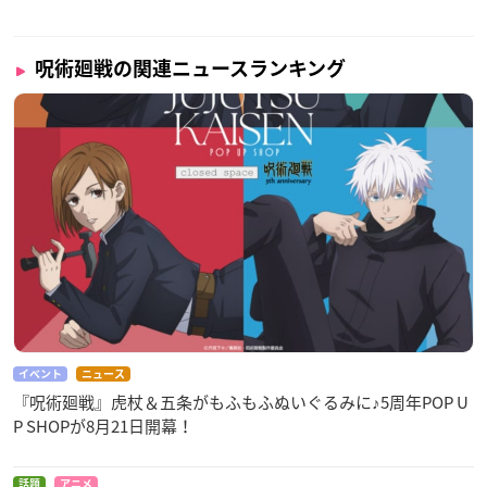
呪術廻戦の関連ニュースランキング
イベント
ニュース
『呪術廻戦』虎杖＆五条がもふもふぬいぐるみに♪5周年POP U
P SHOPが8月21日開幕！
話題
アニメ