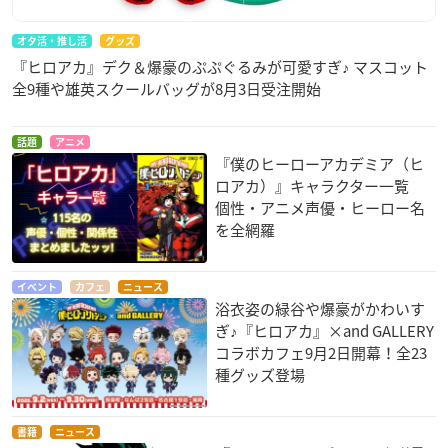
オタ活・推し活
グッズ
『ヒロアカ』デク＆爆豪のぷぷぐるみが可愛すぎ♪ マスコット
全9種や雄英スクールバッグが8月3日受注開始
話題
アニメ
『僕のヒーローアカデミア（ヒ
ロアカ）』キャラクター一覧
個性・アニメ声優・ヒーロー名
を全網羅
イベント
カフェ
ニュース
浴衣姿の緑谷や爆豪がかわいす
ぎ♪『ヒロアカ』×and GALLERY
コラボカフェ9月2日開幕！全23
種グッズ登場
書籍
ニュース