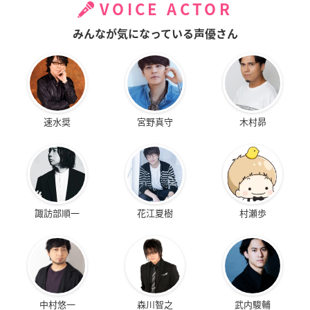
VOICE ACTOR
みんなが気になっている声優さん
速水奨
宮野真守
木村昴
諏訪部順一
花江夏樹
村瀬歩
中村悠一
森川智之
武内駿輔