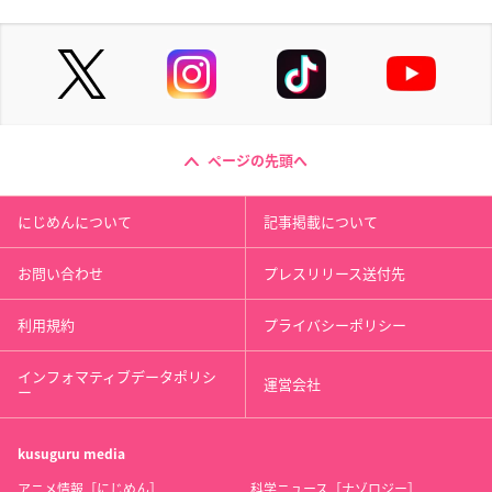
ページの先頭へ
にじめんについて
記事掲載について
お問い合わせ
プレスリリース送付先
利用規約
プライバシーポリシー
インフォマティブデータポリシ
運営会社
ー
kusuguru
media
アニメ情報［にじめん］
科学ニュース［ナゾロジー］