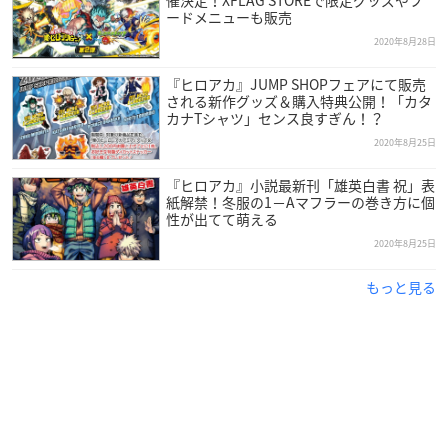
催決定！XFLAG STOREで限定グッズやフ
ードメニューも販売
2020年8月28日
『ヒロアカ』JUMP SHOPフェアにて販売
される新作グッズ＆購入特典公開！「カタ
カナTシャツ」センス良すぎん！？
2020年8月25日
『ヒロアカ』小説最新刊「雄英白書 祝」表
紙解禁！冬服の1−Aマフラーの巻き方に個
性が出てて萌える
2020年8月25日
もっと見る