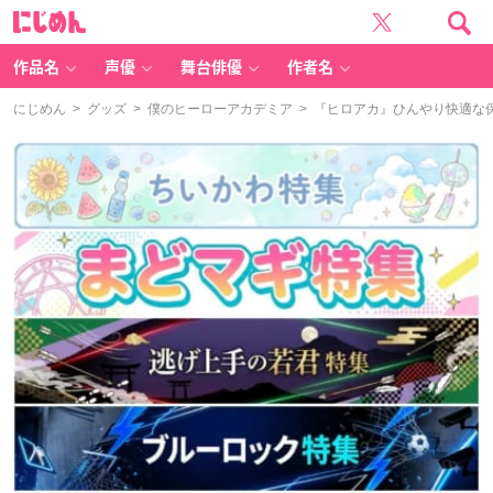
に
じ
め
ん
作品名
声優
舞台俳優
作者名
にじめん
>
グッズ
>
僕のヒーローアカデミア
> 『ヒロアカ』ひんやり快適な