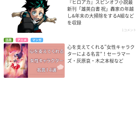
『ヒロアカ』スピンオフ小説最
新刊「雄英白書 祝」轟家の年越
し&年末の大掃除をするA組など
を収録
1コメント
話題
アニメ
マンガ
心を支えてくれる“女性キャラク
ターによる名言”！セーラマー
ズ・灰原哀・木之本桜など