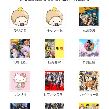
ちいかわ
キャラ一覧
鬼滅の刃
HUNTER...
暗殺教室
刀剣乱舞
サンリオ
ヒプノシスマ...
ハイキュー!!