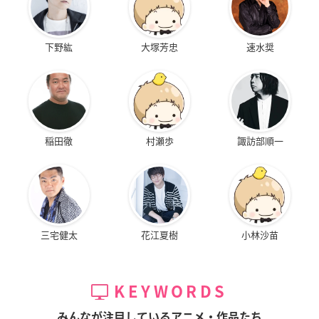
下野紘
大塚芳忠
速水奨
稲田徹
村瀬歩
諏訪部順一
三宅健太
花江夏樹
小林沙苗
KEYWORDS
みんなが注目しているアニメ・作品たち