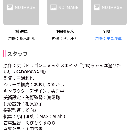
榊 逸仁
亜細亜紀彦
宇崎月
声優：髙木朋弥
声優：秋元羊介
声優：早見沙織
スタッフ
原作：丈（ドラゴンコミックスエイジ『宇崎ちゃんは遊びた
い!』/KADOKAWA 刊）
監督：三浦和也
シリーズ構成：あおしまたかし
キャラクターデザイン：栗原学
美術設定・美術監督：渡邊聡
色彩設計：相原彩子
撮影監督：松向寿
編集：小口理菜（IMAGICALab.）
音響監督：えびなやすのり
音響効果：川田清貴