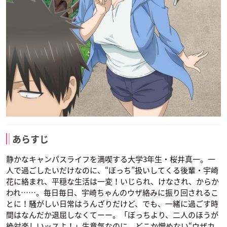
あらすじ
静かなキャンパスライフを満喫する大学3年生・桜井真一。一
人で過ごしたいだけなのに、“ぼっち”扱いしてくる後輩・宇崎
花に絡まれ、平穏な生活は一変！いじられ、けなされ、からか
われ……。毎日毎日、宇崎ちゃんのウザ絡みに振り回されるこ
とに！騒がしい日常はうんざりだけど、でも、一緒に過ごす時
間はなんだか退屈しなくてーー。「ぼっちより、二人のほうが
絶対楽しいッスよ！」生意気なのに、どこか憎めない“ウザカ