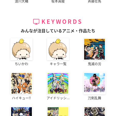
浪川大輔
坂本真綾
斉藤壮馬
KEYWORDS
みんなが注目しているアニメ・作品たち
ちいかわ
キャラ一覧
鬼滅の刃
ハイキュー!!
アイドリッシ...
刀剣乱舞