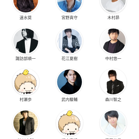
速水奨
宮野真守
木村昴
諏訪部順一
花江夏樹
中村悠一
村瀬歩
武内駿輔
森川智之