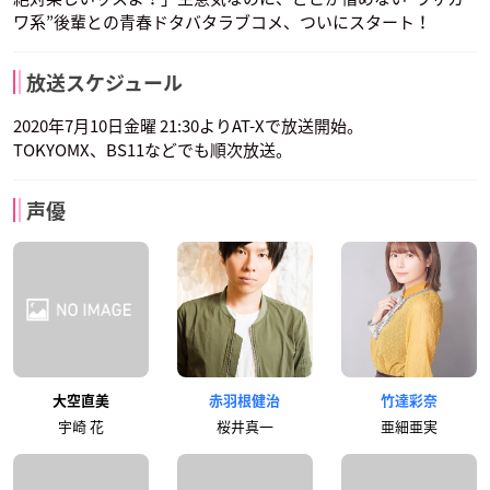
ワ系”後輩との青春ドタバタラブコメ、ついにスタート！
放送スケジュール
2020年7月10日金曜 21:30よりAT-Xで放送開始。
TOKYOMX、BS11などでも順次放送。
声優
大空直美
赤羽根健治
竹達彩奈
宇崎 花
桜井真一
亜細亜実