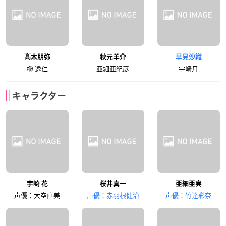
髙木朋弥
秋元羊介
早見沙織
榊 逸仁
亜細亜紀彦
宇崎月
キャラクター
宇崎 花
桜井真一
亜細亜実
声優：大空直美
声優：赤羽根健治
声優：竹達彩奈