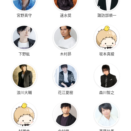
宮野真守
速水奨
諏訪部順一
下野紘
木村昴
坂本真綾
浪川大輔
花江夏樹
森川智之
村瀬歩
中村悠一
斉藤壮馬