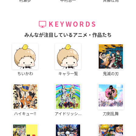
KEYWORDS
みんなが注目しているアニメ・作品たち
ちいかわ
キャラ一覧
鬼滅の刃
ハイキュー!!
アイドリッシ...
刀剣乱舞