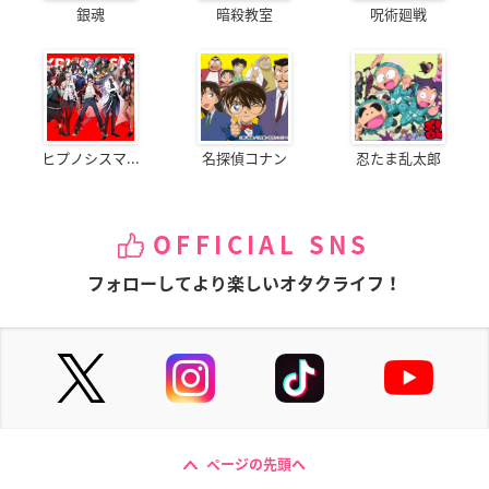
銀魂
暗殺教室
呪術廻戦
ヒプノシスマ...
名探偵コナン
忍たま乱太郎
OFFICIAL SNS
フォローしてより楽しいオタクライフ！
ページの先頭へ