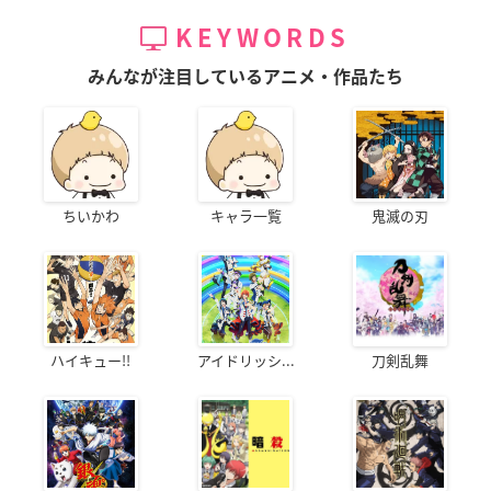
KEYWORDS
みんなが注目しているアニメ・作品たち
ちいかわ
キャラ一覧
鬼滅の刃
ハイキュー!!
アイドリッシ...
刀剣乱舞