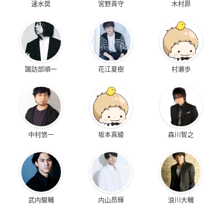
速水奨
宮野真守
木村昴
諏訪部順一
花江夏樹
村瀬歩
中村悠一
坂本真綾
森川智之
武内駿輔
内山昂輝
浪川大輔