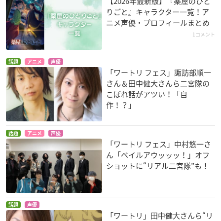
【2026年最新版】『薬屋のひと
りごと』キャラクター一覧！ア
ニメ声優・プロフィールまとめ
1コメント
話題
アニメ
声優
「ワートリ フェス」諏訪部順一
さん＆田中健大さんら二宮隊の
こぼれ話がアツい！「自
作！？」
話題
アニメ
声優
「ワートリ フェス」中村悠一さ
ん「ベイルアウッッッ！」オフ
ショットに“リアル二宮隊”も！
話題
声優
「ワートリ」田中健大さんら“リ