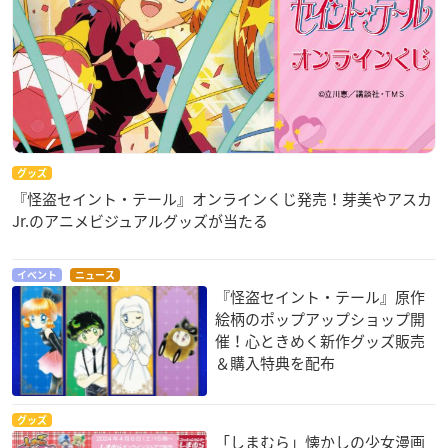
グッズ
『怪盗セイント・テール』オンラインくじ発売！芽美やアスカ
Jr.のアニメビジュアルグッズが当たる
イベント
ニュース
『怪盗セイント・テール』原作
絵柄のポップアップショップ開
催！心ときめく新作グッズ販売
＆購入特典を配布
グッズ
「しまむら」懐かしの少女漫画