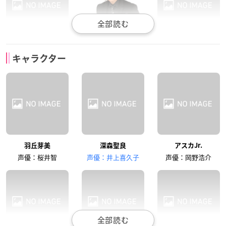
こおろぎさとみ
森川智之
永島由子
キャラクター
ルビィ
佐渡真人
高宮リナ
大塚明夫
羽丘芽美
深森聖良
アスカJr.
飛鳥刑事
声優：桜井智
声優：井上喜久子
声優：岡野浩介