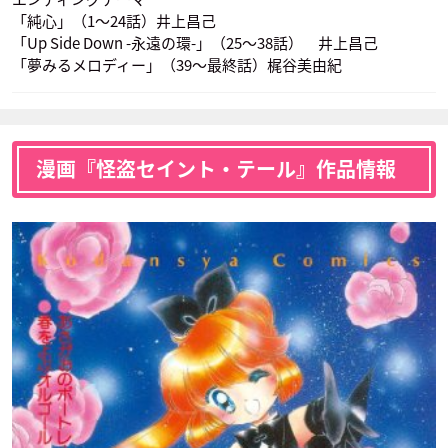
「純心」（1〜24話）井上昌己
「Up Side Down -永遠の環-」（25〜38話） 井上昌己
「夢みるメロディー」（39〜最終話）梶谷美由紀
漫画『怪盗セイント・テール』作品情報