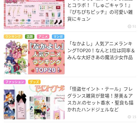
とコラボ！『しゅごキャラ！』
『ぴちぴちピッチ』の可愛い雑
貨にキュン
51
ランキング
話題
アニメ
マンガ
「なかよし」人気アニメランキ
ングTOP20！なんと1位は同率＆
みんな大好きあの魔法少女作品
ファッション
グッズ
「怪盗セイント・テール」フレ
グランス雑貨が登場！芽美＆ア
スカJr.のセット香水・聖良も描
かれたハンドジェルなど
15