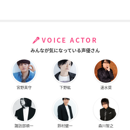
VOICE ACTOR
みんなが気になっている声優さん
宮野真守
下野紘
速水奨
諏訪部順一
鈴村健一
森川智之