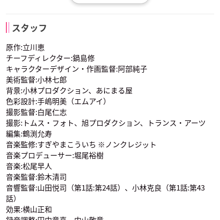
ルビィ
佐渡真人
高宮リナ
スタッフ
声優：こおろぎさと
声優：森川智之
声優：永島由子
み
原作:立川恵
チーフディレクター:鍋島修
キャラクターデザイン・作画監督:阿部純子
美術監督:小林七郎
背景:小林プロダクション、あにまる屋
色彩設計:手嶋明美（エムアイ）
撮影監督:白尾仁志
撮影:トムス・フォト、旭プロダクション、トランス・アーツ
飛鳥刑事
編集:鶴渕允寿
声優：大塚明夫
音楽監修:すぎやまこういち ※ノンクレジット
音楽プロデューサー:堀尾裕樹
音楽:松尾早人
音楽監督:鈴木清司
音響監督:山田悦司（第1話:第24話）、小林克良（第1話:第43
話）
効果:横山正和
録音調整:田中章喜、内山敬章