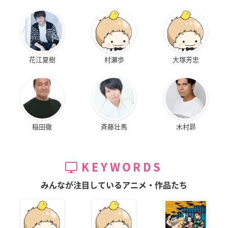
花江夏樹
村瀬歩
大塚芳忠
稲田徹
斉藤壮馬
木村昴
KEYWORDS
みんなが注目しているアニメ・作品たち