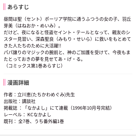
あらすじ
昼間は聖（セント）ポーリア学院に通うふつうの女の子、羽丘
芽美（はねおか・めいみ）。
だけど、夜になると怪盗セイント・テールとなって、親友のシ
スター見習い、深森聖良（みもり・せいら）に救いをもとめて
きた人たちのために大活躍!!
パパ譲りのマジックの腕前と、神のご加護を受けて、今夜もま
たとっておきの夢を見せてあ・げ・る。
（コミックス第1巻あらすじ）
漫画詳細
作者：立川恵(たちかわめぐみ)先生
出版社：講談社
掲載誌 ：「なかよし」にて連載（1996年10月号完結）
レーベル： KCなかよし
既刊： 全7巻、うち番外編1巻