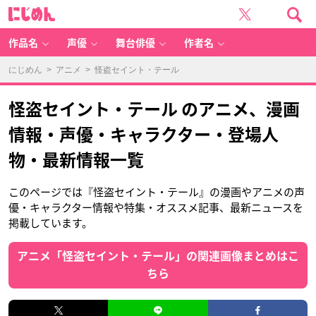
に
じ
め
ん
作品名
声優
舞台俳優
作者名
にじめん
>
アニメ
> 怪盗セイント・テール
怪盗セイント・テール のアニメ、漫画
情報・声優・キャラクター・登場人
物・最新情報一覧
このページでは『怪盗セイント・テール』の漫画やアニメの声
優・キャラクター情報や特集・オススメ記事、最新ニュースを
掲載しています。
アニメ「怪盗セイント・テール」の関連画像まとめはこ
ちら