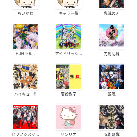
ちいかわ
キャラ一覧
鬼滅の刃
HUNTER...
アイドリッシ...
刀剣乱舞
ハイキュー!!
暗殺教室
銀魂
ヒプノシスマ...
サンリオ
呪術廻戦