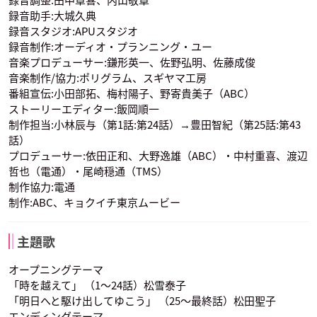
録音助手:大城久典
録音スタジオ:APUスタジオ
録音制作:オーディオ・プランニング・ユー
音楽プロデューサー:鎌形英一、佐野弘明、佐藤成俊
音楽制作/協力:ポリグラム、スギヤマ工房
番組宣伝:小田部拓、梅村陽子、野寄貴美子（ABC）
ストーリーエディター:飯岡順一
制作担当:小林辰与（第1話:第24話）→豊田智紀（第25話:第43
話）
プロデューサー:依田正和、大野逸雄（ABC）・中村重喜、渡辺
哲也（電通）・尾崎穏通（TMS）
制作協力:電通
制作:ABC、キョクイチ東京ムービー
主題歌
オープニングテーマ
「時を越えて」 （1〜24話）松雪泰子
「明日へと駆け出してゆこう」 （25〜最終話）松田聖子
エンディングテーマ