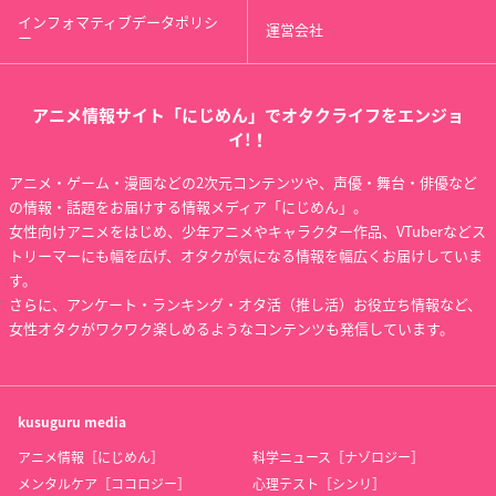
インフォマティブデータポリシ
運営会社
ー
アニメ情報サイト「にじめん」でオタクライフをエンジョ
イ!！
アニメ・ゲーム・漫画などの2次元コンテンツや、声優・舞台・俳優など
の情報・話題をお届けする情報メディア「にじめん」。
女性向けアニメをはじめ、少年アニメやキャラクター作品、VTuberなどス
トリーマーにも幅を広げ、オタクが気になる情報を幅広くお届けしていま
す。
さらに、アンケート・ランキング・オタ活（推し活）お役立ち情報など、
女性オタクがワクワク楽しめるようなコンテンツも発信しています。
kusuguru
media
アニメ情報［にじめん］
科学ニュース［ナゾロジー］
メンタルケア［ココロジー］
心理テスト［シンリ］