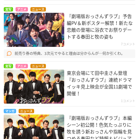
実写
アニメ
ニュース
『劇場版おっさんずラブ』予告
編PV＆新ポスター解禁！新たな
恋敵の登場に浴衣でお祭りデー
トする春田と牧の姿も
7コメント
前売り券の特典、3次元でやると理由は分からんが…何か引くわ。
実写
アニメ
ニュース
東京会場にて田中圭さん登壇
『おっさんずラブ』連続ドラマ
イッキ見上映会が全国11劇場で
開催！
1コメント
マンガ
ニュース
『劇場版おっさんずラブ』本編
シーン初公開！色気たっぷりに
牧を誘う新おっさんや指輪を見
つめる春田など特報＆ビジュア