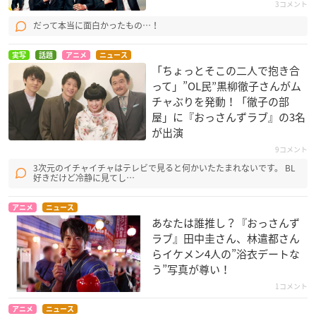
3コメント
だって本当に面白かったもの…！
実写
話題
アニメ
ニュース
「ちょっとそこの二人で抱き合
って」”OL民”黒柳徹子さんがム
チャぶりを発動！「徹子の部
屋」に『おっさんずラブ』の3名
が出演
9コメント
3次元のイチャイチャはテレビで見ると何かいたたまれないです。 BL
好きだけど冷静に見てし…
アニメ
ニュース
あなたは誰推し？『おっさんず
ラブ』田中圭さん、林遣都さん
らイケメン4人の”浴衣デートな
う”写真が尊い！
1コメント
アニメ
ニュース