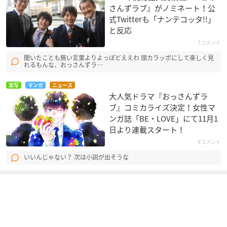
さんずラブ』がノミネート！公
式Twitterも「ナンテコッタ!!」
と反応
7コメント
聞いたことも無い言葉よりよっぽどええわ 頭カラッポにして楽しく見
れるもんな、おっさんずラ…
実写
マンガ
ニュース
大人気ドラマ『おっさんずラ
ブ』コミカライズ決定！女性マ
ンガ誌「BE・LOVE」にて11月1
日より連載スタート！
9コメント
いいんじゃない？ 次は小説が出そうな