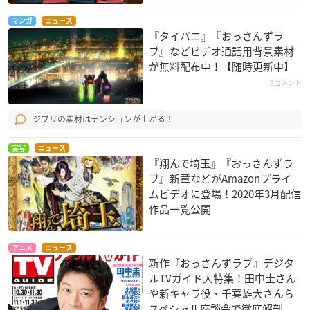
マンガ
ニュース
『タイバニ』『おっさんずラ
ブ』などビデオ通話用背景素材
が無料配布中！【随時更新中】
3コメント
ジブリの素材はテンションが上がる！
実写
ニュース
『翔んで埼玉』『おっさんずラ
ブ』新章などがAmazonプライ
ムビデオに登場！2020年3月配信
作品一覧公開
アニメ
ニュース
新作『おっさんずラブ』デジタ
ルTVガイド大特集！田中圭さん
や新キャラ役・千葉雄大さんら
スペシャル座談会で徹底解剖