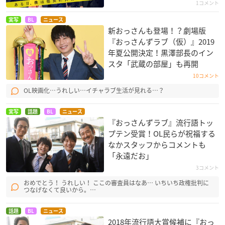
1コメント
実写
BL
ニュース
新おっさんも登場！？劇場版
『おっさんずラブ（仮）』2019
年夏公開決定！黒澤部長のイン
スタ「武蔵の部屋」も再開
10コメント
OL映画化…うれしい…イチャラブ生活が見れる…？
実写
話題
BL
ニュース
『おっさんずラブ』流行語トッ
プテン受賞！OL民らが祝福する
なかスタッフからコメントも
「永遠だお」
3コメント
おめでとう！ うれしい！ ここの審査員はなあ… いちいち政権批判に
つなげなくて良いから。…
話題
BL
ニュース
2018年流行語大賞候補に『おっ