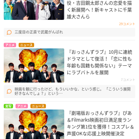
役・吉田鋼太郎さんの恋愛を描
く新展開へ！新キャストに千葉
雄大さんら
29コメント
三度目の正直で武蔵がんばれ
アニメ
ニュース
『おっさんずラブ』10月に連続
ドラマとして復活！「恋に性も
年齢も国籍も関係ない」テーマ
にラブバトルを展開
7コメント
映画を観に行ったけど、もういいかな、という感じ。 「こういう展開
好きなんでしょ？」という…
実写
アニメ
ニュース
『劇場版おっさんずラブ』ぴあ
＆Filmarks映画初日満足度ラン
キング第1位を獲得！コスプレ＆
声援OKな応援上映開催決定