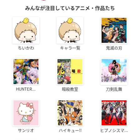
みんなが注目しているアニメ・作品たち
ちいかわ
キャラ一覧
鬼滅の刃
HUNTER...
暗殺教室
刀剣乱舞
サンリオ
ハイキュー!!
ヒプノシスマ...