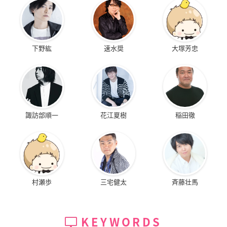
下野紘
速水奨
大塚芳忠
諏訪部順一
花江夏樹
稲田徹
村瀬歩
三宅健太
斉藤壮馬
KEYWORDS