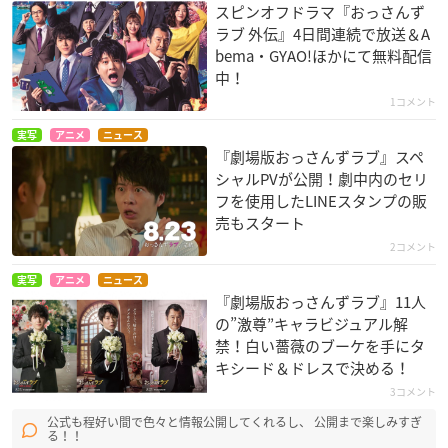
スピンオフドラマ『おっさんず
ラブ 外伝』4日間連続で放送＆A
bema・GYAO!ほかにて無料配信
中！
1コメント
実写
アニメ
ニュース
『劇場版おっさんずラブ』スペ
シャルPVが公開！劇中内のセリ
フを使用したLINEスタンプの販
売もスタート
2コメント
実写
アニメ
ニュース
『劇場版おっさんずラブ』11人
の”激尊”キャラビジュアル解
禁！白い薔薇のブーケを手にタ
キシード＆ドレスで決める！
3コメント
公式も程好い間で色々と情報公開してくれるし、 公開まで楽しみすぎ
る！！