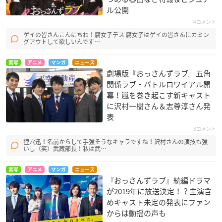
ル公開
4コメント
ゲイの皆さんこんにちわ！腐女子デス 腐女子はゲイの皆さんにカミン
グアウトして欲しいんです…
実写
アニメ
マンガ
ニュース
劇場版『おっさんずラブ』五角
関係ラブ・バトルロワイアル開
幕！嵐を巻き起こす新キャスト
に沢村一樹さん＆志尊淳さん発
表
3コメント
狸穴迅！名前からして手強そうなキャラですね！沢村さんの演技も強
いし（笑）武蔵部長！私は武…
実写
アニメ
マンガ
ニュース
『おっさんずラブ』続編ドラマ
が2019年に放送決定！？主演含
めキャスト未定の発表にファン
からは動揺の声も