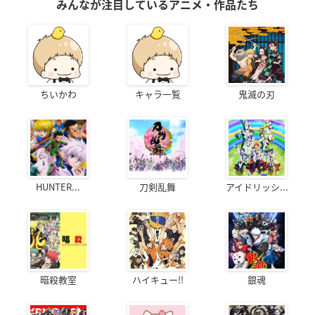
みんなが注目しているアニメ・作品たち
ちいかわ
キャラ一覧
鬼滅の刃
HUNTER...
刀剣乱舞
アイドリッシ...
暗殺教室
ハイキュー!!
銀魂