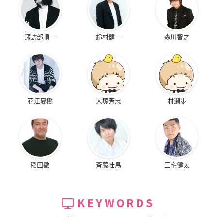
諏訪部順一
鈴村健一
森川智之
花江夏樹
大塚芳忠
村瀬歩
稲田徹
斉藤壮馬
三宅健太
KEYWORDS