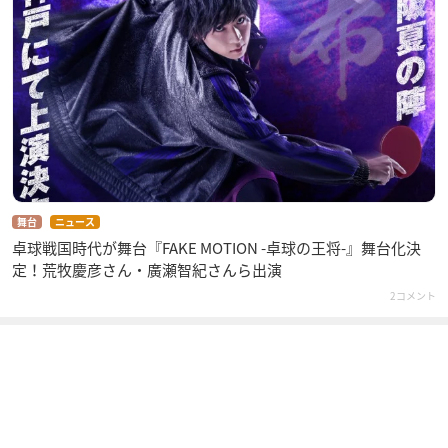
舞台
ニュース
卓球戦国時代が舞台『FAKE MOTION -卓球の王将-』舞台化決
定！荒牧慶彦さん・廣瀬智紀さんら出演
2コメント