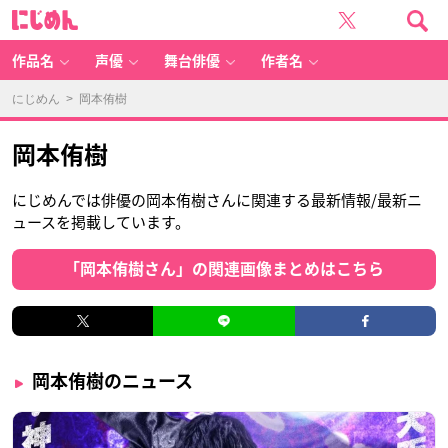
に
じ
め
ん
作品名
声優
舞台俳優
作者名
にじめん
> 岡本侑樹
岡本侑樹
にじめんでは俳優の岡本侑樹さんに関連する最新情報/最新ニ
ュースを掲載しています。
「岡本侑樹さん」の関連画像まとめはこちら
岡本侑樹のニュース