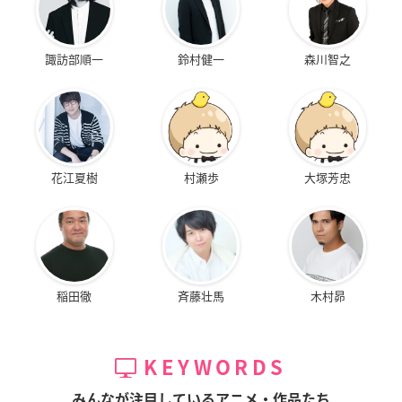
諏訪部順一
鈴村健一
森川智之
花江夏樹
村瀬歩
大塚芳忠
稲田徹
斉藤壮馬
木村昴
KEYWORDS
みんなが注目しているアニメ・作品たち