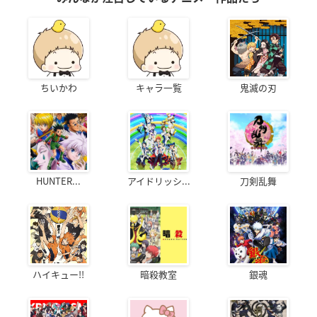
ちいかわ
キャラ一覧
鬼滅の刃
HUNTER...
アイドリッシ...
刀剣乱舞
ハイキュー!!
暗殺教室
銀魂