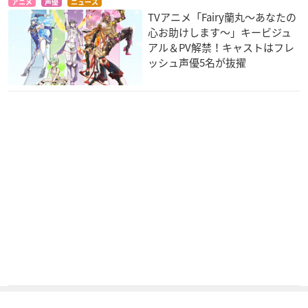
アニメ
声優
ニュース
TVアニメ「Fairy蘭丸～あなたの
心お助けします～」キービジュ
アル＆PV解禁！キャストはフレ
ッシュ声優5名が抜擢