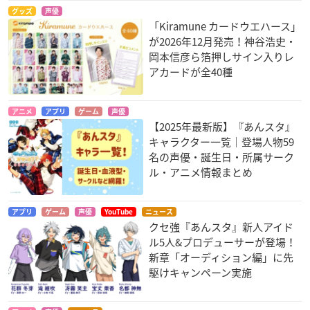
グッズ
声優
「Kiramune カードウエハース」
が2026年12月発売！神谷浩史・
岡本信彦ら箔押しサイン入りレ
アカードが全40種
アニメ
アプリ
ゲーム
声優
【2025年最新版】『あんスタ』
キャラクター一覧｜登場人物59
名の声優・誕生日・所属サーク
ル・アニメ情報まとめ
アプリ
ゲーム
声優
YouTube
ニュース
クセ強『あんスタ』新人アイド
ル5人&プロデューサーが登場！
新章「オーディション編」に先
駆けキャンペーン実施