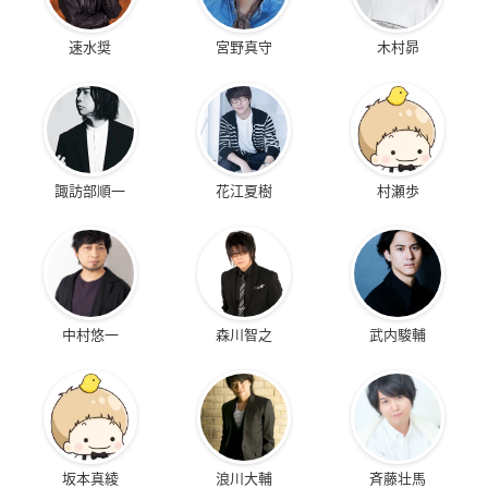
速水奨
宮野真守
木村昴
諏訪部順一
花江夏樹
村瀬歩
中村悠一
森川智之
武内駿輔
坂本真綾
浪川大輔
斉藤壮馬