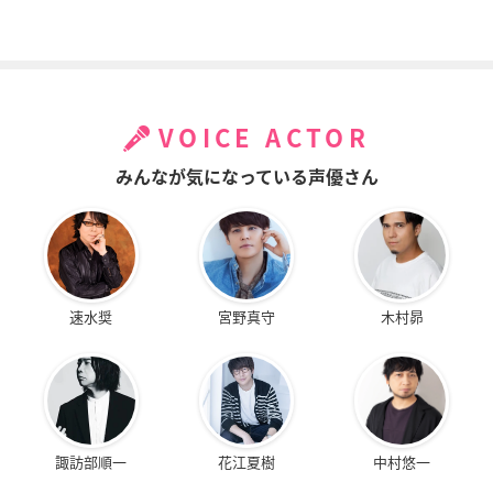
VOICE ACTOR
みんなが気になっている声優さん
速水奨
宮野真守
木村昴
諏訪部順一
花江夏樹
中村悠一