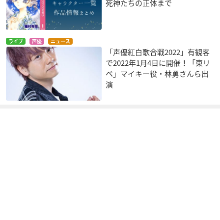
死神たちの正体まで
ライブ
声優
ニュース
「声優紅白歌合戦2022」有観客
で2022年1月4日に開催！「東リ
ベ」マイキー役・林勇さんら出
演