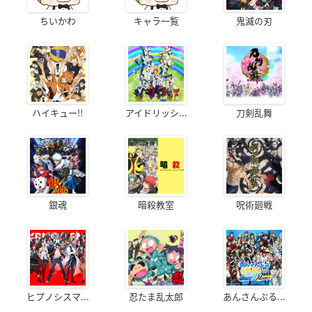
ちいかわ
キャラ一覧
鬼滅の刃
ハイキュー!!
アイドリッシ...
刀剣乱舞
銀魂
暗殺教室
呪術廻戦
ヒプノシスマ...
忍たま乱太郎
あんさんぶる...