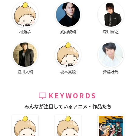
村瀬歩
武内駿輔
森川智之
浪川大輔
坂本真綾
斉藤壮馬
KEYWORDS
みんなが注目しているアニメ・作品たち