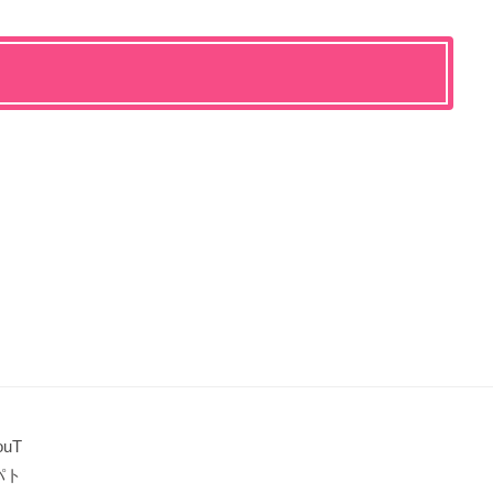
uT
パト