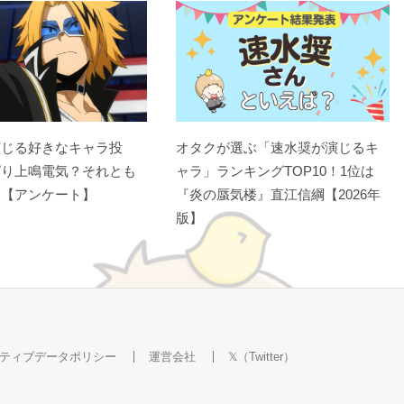
演じる好きなキャラ投
オタクが選ぶ「速水奨が演じるキ
ぱり上鳴電気？それとも
ャラ」ランキングTOP10！1位は
？【アンケート】
『炎の蜃気楼』直江信綱【2026年
版】
ティブデータポリシー
運営会社
𝕏（Twitter）