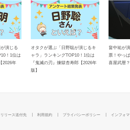
明が演じる
オタクが選ぶ「日野聡が演じるキ
畠中祐が
10！1位は
ャラ」ランキングTOP10！1位は
票！やっ
【2026年
『鬼滅の刃』煉󠄁獄杏寿郎【2026年
喜屋武暦
版】
スリリース送付先
利用規約
プライバシーポリシー
インフォマ