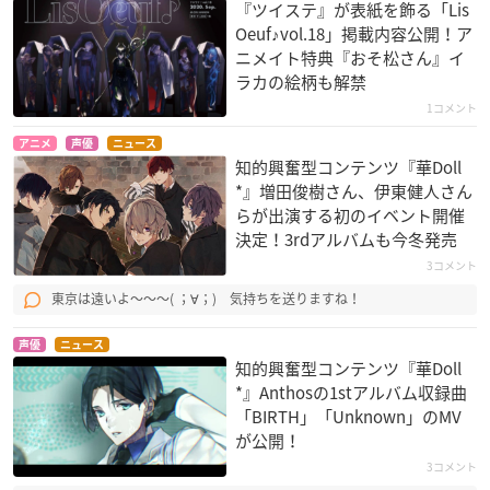
『ツイステ』が表紙を飾る「Lis
Oeuf♪vol.18」掲載内容公開！ア
ニメイト特典『おそ松さん』イ
ラカの絵柄も解禁
1コメント
アニメ
声優
ニュース
知的興奮型コンテンツ『華Doll
*』増田俊樹さん、伊東健人さん
らが出演する初のイベント開催
決定！3rdアルバムも今冬発売
3コメント
東京は遠いよ～～～( ；∀；) 気持ちを送りますね！
声優
ニュース
知的興奮型コンテンツ『華Doll
*』Anthosの1stアルバム収録曲
「BIRTH」「Unknown」のMV
が公開！
3コメント