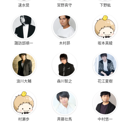
速水奨
宮野真守
下野紘
諏訪部順一
木村昴
坂本真綾
浪川大輔
森川智之
花江夏樹
村瀬歩
斉藤壮馬
中村悠一