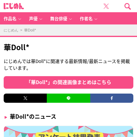
に
じ
め
ん
作品名
声優
舞台俳優
作者名
にじめん
> 華Doll*
華Doll*
にじめんでは華Doll*に関連する最新情報/最新ニュースを掲載
しています。
「華Doll*」の関連画像まとめはこちら
華Doll*のニュース