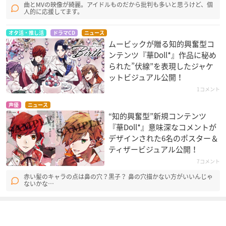
曲とMVの映像が綺麗。アイドルものだから批判も多いと思うけど、個
人的に応援してます。
オタ活・推し活
ドラマCD
ニュース
ムービックが贈る知的興奮型コ
ンテンツ『華Doll*』作品に秘め
られた”伏線”を表現したジャケ
ットビジュアル公開！
1コメント
声優
ニュース
“知的興奮型”新規コンテンツ
『華Doll*』意味深なコメントが
デザインされた6名のポスター＆
ティザービジュアル公開！
7コメント
赤い髪のキャラの点は鼻の穴？黒子？ 鼻の穴描かない方がいいんじゃ
ないかな…