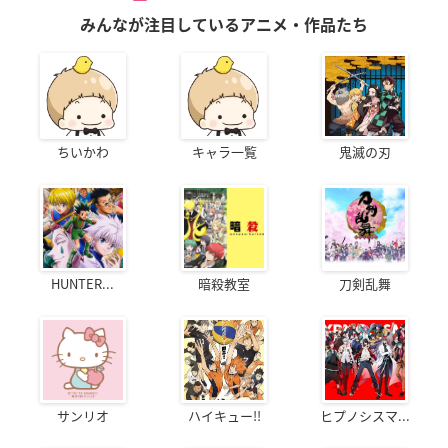
みんなが注目しているアニメ・作品たち
ちいかわ
キャラ一覧
鬼滅の刃
HUNTER...
暗殺教室
刀剣乱舞
サンリオ
ハイキュー!!
ヒプノシスマ...