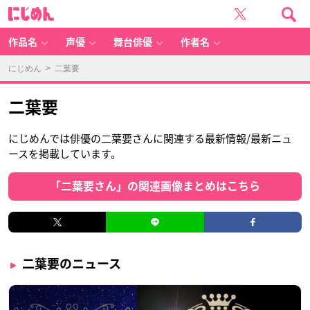
に
じ
め
ん
作品名
声優
舞台俳優
作者名
にじめん
> 二葉要
二葉要
にじめんでは俳優の二葉要さんに関連する最新情報/最新ニュ
ースを掲載しています。
「二葉要さん」の関連画像まとめはこちら
二葉要のニュース