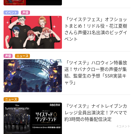
イベント
声優
「ツイステフェス」オフショッ
トまとめ！リドル役・花江夏樹
さんら声優21名出演のビッグイ
ベント
声優
ニュース
「ツイステ」ハロウィン特番放
送！サバナクロー寮の声優が集
結、監督生の予想「SSR実装キ
ャラ」
ニュース
『ツイステ』ナイトレイブンカ
レッジ全員出演決定！アベマで
約3時間の特番配信決定
4コメント