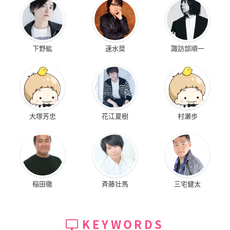
下野紘
速水奨
諏訪部順一
大塚芳忠
花江夏樹
村瀬歩
稲田徹
斉藤壮馬
三宅健太
KEYWORDS