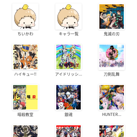
ちいかわ
キャラ一覧
鬼滅の刃
ハイキュー!!
アイドリッシ...
刀剣乱舞
暗殺教室
銀魂
HUNTER...