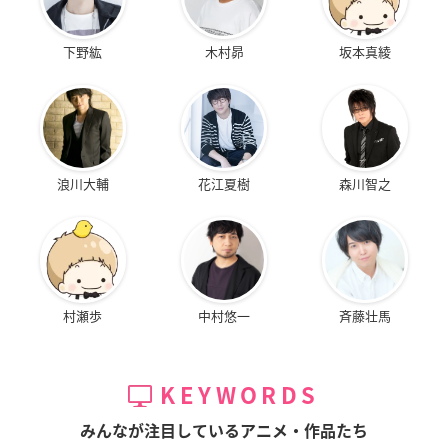
下野紘
木村昴
坂本真綾
浪川大輔
花江夏樹
森川智之
村瀬歩
中村悠一
斉藤壮馬
KEYWORDS
みんなが注目しているアニメ・作品たち