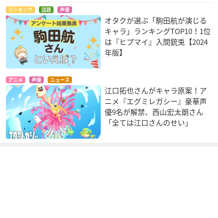
ランキング
話題
声優
オタクが選ぶ「駒田航が演じる
キャラ」ランキングTOP10！1位
は『ヒプマイ』入間銃兎【2024
年版】
アニメ
声優
ニュース
江口拓也さんがキャラ原案！ア
ニメ『エグミレガシー』豪華声
優9名が解禁、西山宏太朗さん
「全ては江口さんのせい」