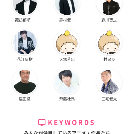
諏訪部順一
鈴村健一
森川智之
花江夏樹
大塚芳忠
村瀬歩
稲田徹
斉藤壮馬
三宅健太
KEYWORDS
みんなが注目しているアニメ・作品たち