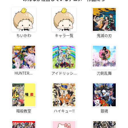
ちいかわ
キャラ一覧
鬼滅の刃
HUNTER...
アイドリッシ...
刀剣乱舞
暗殺教室
ハイキュー!!
銀魂