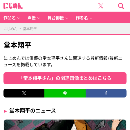
に
じ
め
ん
作品名
声優
舞台俳優
作者名
にじめん
> 堂本翔平
堂本翔平
にじめんでは俳優の堂本翔平さんに関連する最新情報/最新ニ
ュースを掲載しています。
「堂本翔平さん」の関連画像まとめはこちら
堂本翔平のニュース